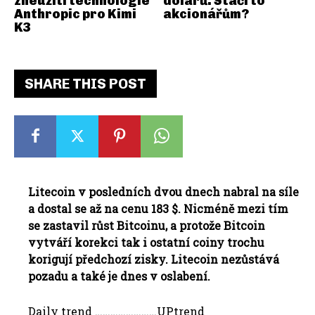
zneužití technologie
dolarů. Stačí to
Anthropic pro Kimi
akcionářům?
K3
SHARE THIS POST
Litecoin v posledních dvou dnech nabral na síle
a dostal se až na cenu 183 $. Nicméně mezi tím
se zastavil růst Bitcoinu, a protože Bitcoin
vytváří korekci tak i ostatní coiny trochu
korigují předchozí zisky. Litecoin nezůstává
pozadu a také je dnes v oslabení.
Daily trend ……………………UPtrend