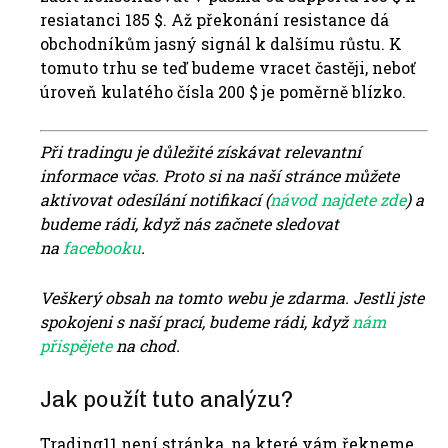
resiatanci 185 $. Až překonání resistance dá
obchodníkům jasný signál k dalšímu růstu. K
tomuto trhu se teď budeme vracet častěji, neboť
úroveň kulatého čísla 200 $ je poměrně blízko.
Při tradingu je důležité získávat relevantní
informace včas. Proto si na naší stránce můžete
aktivovat odesílání notifikací (
návod najdete zde
) a
budeme rádi, když nás začnete sledovat
na
facebooku
.
Veškerý obsah na tomto webu je zdarma. Jestli jste
spokojeni s naší prací, budeme rádi, když
nám
přispějete
na chod.
Jak použít tuto analýzu?
Trading11 není stránka, na které vám řekneme