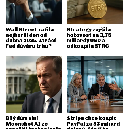
Wall Street zažila
Strategy zvýšila
nejhorší den od
hotovost na 3,75
dubna 2025. Ztrácí
miliardy USD a
Fed důvěru trhu?
odkoupila STRC
Bílý dům viní
Stripe chce koupit
Moonshot AI ze
PayPal za 53 miliard