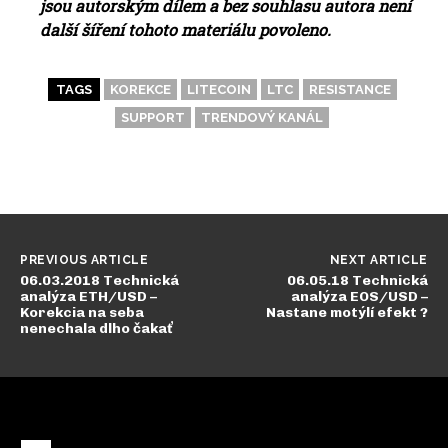
jsou autorským dílem a bez souhlasu autora není
další šíření tohoto materiálu povoleno.
TAGS
KOREKCE
LITECOIN
LTC
RESISTANCE
SUPPORT
TRENDOVÝ KANÁL
PREVIOUS ARTICLE
NEXT ARTICLE
06.03.2018 Technická
06.05.18 Technická
analýza ETH/USD –
analýza EOS/USD –
Korekcia na seba
Nastane motýlí efekt ?
nenechala dlho čakať