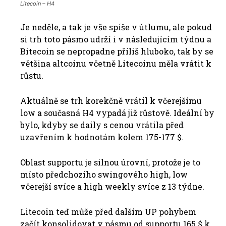
Litecoin – H4
Je neděle, a tak je vše spíše v útlumu, ale pokud
si trh toto pásmo udrží i v následujícím týdnu a
Bitecoin se nepropadne příliš hluboko, tak by se
většina altcoinu včetně Litecoinu měla vrátit k
růstu.
Aktuálně se trh korekčně vrátil k včerejšímu
low a současná H4 vypadá již růstově. Ideální by
bylo, kdyby se daily s cenou vrátila před
uzavřením k hodnotám kolem 175-177 $.
Oblast supportu je silnou úrovní, protože je to
místo předchozího swingového high, low
včerejší svíce a high weekly svíce z 13 týdne.
Litecoin teď může před dalším UP pohybem
začít konsolidovat v pásmu od supportu 165 $ k