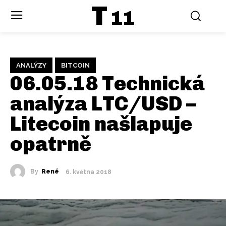
T
11
ANALÝZY
BITCOIN
06.05.18 Technická
analýza LTC/USD –
Litecoin našlapuje
opatrně
By
René
6. května 2018