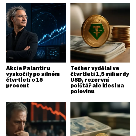
Akcie Palantiru
Tether vydělal ve
vyskočily po silném
čtvrtletí 1,5 miliardy
čtvrtletí o 15
USD, rezervní
procent
polštář ale klesl na
polovinu