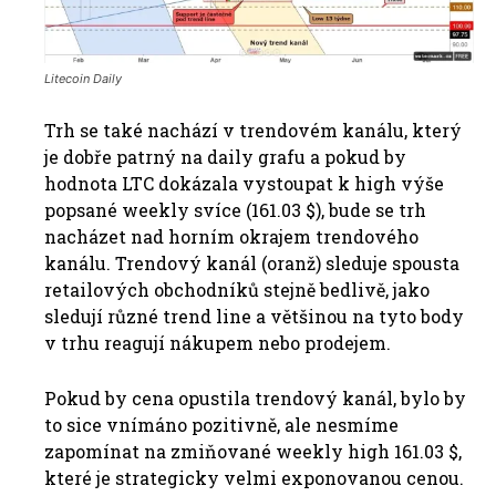
Litecoin Daily
Trh se také nachází v trendovém kanálu, který
je dobře patrný na daily grafu a pokud by
hodnota LTC dokázala vystoupat k high výše
popsané weekly svíce (161.03 $), bude se trh
nacházet nad horním okrajem trendového
kanálu. Trendový kanál (oranž) sleduje spousta
retailových obchodníků stejně bedlivě, jako
sledují různé trend line a většinou na tyto body
v trhu reagují nákupem nebo prodejem.
Pokud by cena opustila trendový kanál, bylo by
to sice vnímáno pozitivně, ale nesmíme
zapomínat na zmiňované weekly high 161.03 $,
které je strategicky velmi exponovanou cenou.