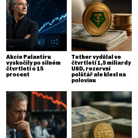
Akcie Palantiru
Tether vydělal ve
vyskočily po silném
čtvrtletí 1,5 miliardy
čtvrtletí o 15
USD, rezervní
procent
polštář ale klesl na
polovinu