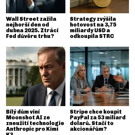
Wall Street zažila
Strategy zvýšila
nejhorší den od
hotovost na 3,75
dubna 2025. Ztrácí
miliardy USD a
Fed důvěru trhu?
odkoupila STRC
Bílý dům viní
Stripe chce koupit
Moonshot AI ze
PayPal za 53 miliard
zneužití technologie
dolarů. Stačí to
Anthropic pro Kimi
akcionářům?
K3