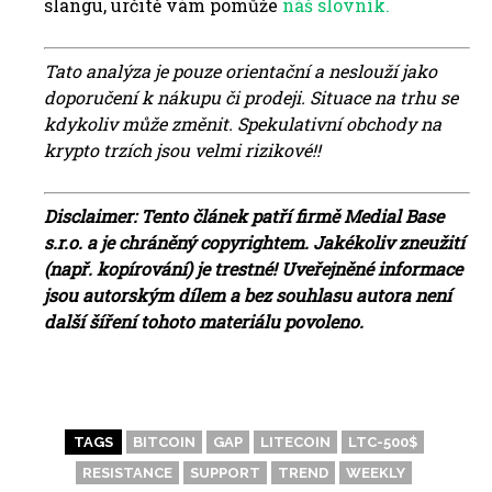
slangu, určitě vám pomůže
náš slovník.
Tato analýza je pouze orientační a neslouží jako
doporučení k nákupu či prodeji. Situace na trhu se
kdykoliv může změnit. Spekulativní obchody na
krypto trzích jsou velmi rizikové!!
Disclaimer: Tento článek patří firmě Medial Base
s.r.o. a je chráněný copyrightem. Jakékoliv zneužití
(např. kopírování) je trestné!
Uveřejněné informace
jsou autorským dílem a bez souhlasu autora není
další šíření tohoto materiálu povoleno.
TAGS
BITCOIN
GAP
LITECOIN
LTC-500$
RESISTANCE
SUPPORT
TREND
WEEKLY