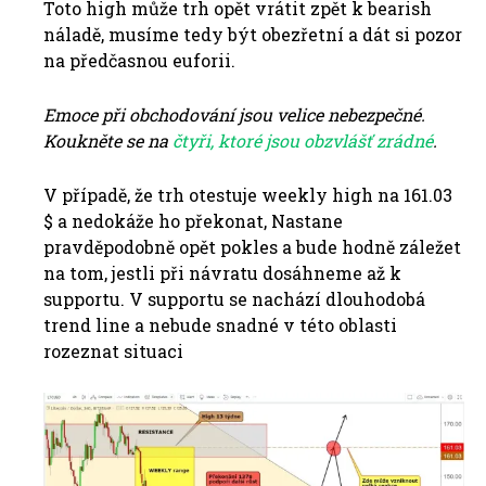
Toto high může trh opět vrátit zpět k bearish
náladě, musíme tedy být obezřetní a dát si pozor
na předčasnou euforii.
Emoce při obchodování jsou velice nebezpečné.
Koukněte se na
čtyři, ktoré jsou obzvlášť zrádné
.
V případě, že trh otestuje weekly high na 161.03
$ a nedokáže ho překonat, Nastane
pravděpodobně opět pokles a bude hodně záležet
na tom, jestli při návratu dosáhneme až k
supportu. V supportu se nachází dlouhodobá
trend line a nebude snadné v této oblasti
rozeznat situaci