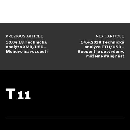
PREVIOUS ARTICLE
NEXT ARTICLE
13.04.18 Technická
14.4.2018 Technická
analýza XMR/USD –
analýza ETH/USD –
Monero na rozcestí
Support je potvrdený,
môžeme ďalej rásť
T
11