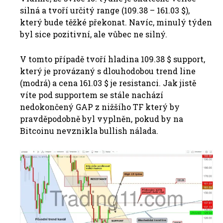
silná a tvoří určitý range (109.38 – 161.03 $),
který bude těžké překonat. Navíc, minulý týden
byl sice pozitivní, ale vůbec ne silný.
V tomto případě tvoří hladina 109.38 $ support,
který je provázaný s dlouhodobou trend line
(modrá) a cena 161.03 $ je resistanci. Jak jistě
víte pod supportem se stále nachází
nedokončený GAP z nižšího TF který by
pravděpodobně byl vyplněn, pokud by na
Bitcoinu nevznikla bullish nálada.