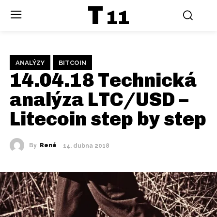
T
11
ANALÝZY
BITCOIN
14.04.18 Technická
analýza LTC/USD –
Litecoin step by step
By
René
14. dubna 2018