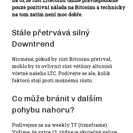
na to, že růst Litecoinu táhne pravděpodobně
pouze pozitivní nálada na Bitcoinu a technicky
na tom zatím není moc dobře.
Stále přetrvává silný
Downtrend
Nicméně, pokud by růst Bitcoinu přetrval,
mohlo by to ovlivnit růst většiny altcoinů
včetně našeho LTC. Podívejte se ale, kolik
faktorů stojí proti možnému růstu.
Co může bránit v dalším
pohybu nahoru?
Podívejme se na weekly TF (timeframe).
Vidíme, že svíce 13. týdne je skutečně velice