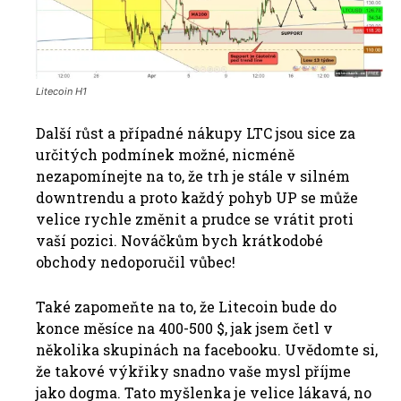
Litecoin H1
Další růst a případné nákupy LTC jsou sice za
určitých podmínek možné, nicméně
nezapomínejte na to, že trh je stále v silném
downtrendu a proto každý pohyb UP se může
velice rychle změnit a prudce se vrátit proti
vaší pozici. Nováčkům bych krátkodobé
obchody nedoporučil vůbec!
Také zapomeňte na to, že Litecoin bude do
konce měsíce na 400-500 $, jak jsem četl v
několika skupinách na facebooku. Uvědomte si,
že takové výkřiky snadno vaše mysl příjme
jako dogma. Tato myšlenka je velice lákavá, no