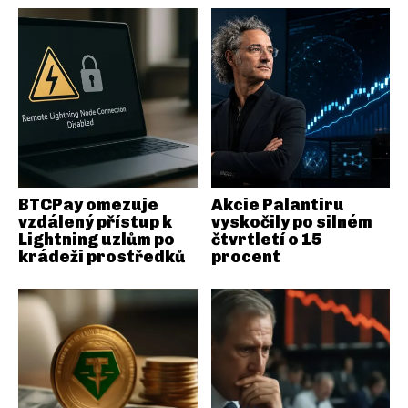
BTCPay omezuje
Akcie Palantiru
vzdálený přístup k
vyskočily po silném
Lightning uzlům po
čtvrtletí o 15
krádeži prostředků
procent