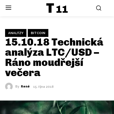
T
11
ANALÝZY
BITCOIN
15.10.18 Technická
analýza LTC/USD –
Ráno moudřejší
večera
By
René
15. října 2018