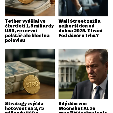
Tether vydělal ve
Wall Street zažila
čtvrtletí 1,5 miliardy
nejhorší den od
USD, rezervní
dubna 2025. Ztrácí
polštář ale klesl na
Fed důvěru trhu?
polovinu
Strategy zvýšila
Bílý dům viní
hotovost na 3,75
Moonshot AI ze