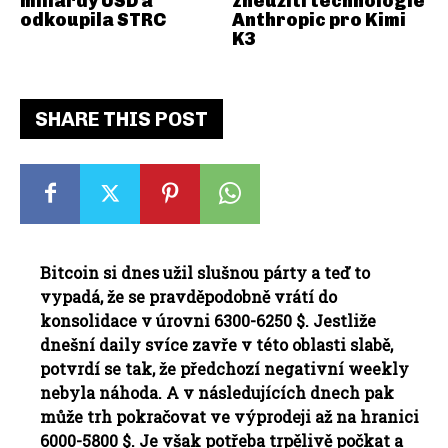
miliardy USD a
zneužití technologie
odkoupila STRC
Anthropic pro Kimi
K3
SHARE THIS POST
Bitcoin si dnes užil slušnou párty a teď to
vypadá, že se pravděpodobně vrátí do
konsolidace v úrovni 6300-6250 $. Jestliže
dnešní daily svíce zavře v této oblasti slabě,
potvrdí se tak, že předchozí negativní weekly
nebyla náhoda. A v následujících dnech pak
může trh pokračovat ve výprodeji až na hranici
6000-5800 $. Je však potřeba trpělivě počkat a