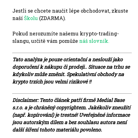
Jestli se chcete naučit lépe obchodovat, zkuste
naší
Školu
(ZDARMA).
Pokud nerozumíte našemu krypto-trading-
slangu, určitě vám pomůže
náš slovník.
Tato analýza je pouze orientační a neslouží jako
doporučení k nákupu či prodeji.. Situace na trhu se
kdykoliv může změnit. Spekulativní obchody na
krypto trzích jsou velmi rizikové !!
Disclaimer: Tento článek patří firmě Medial Base
s.r.o. a je chráněný copyrightem. Jakékoliv zneužití
(např. kopírování) je trestné! Uveřejněné informace
jsou autorským dílem a bez souhlasu autora není
další šíření tohoto materiálu povoleno.