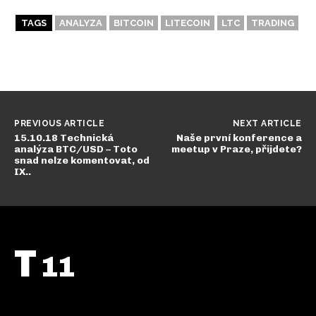
TAGS
ANALYZA
BITCOIN
LITECOIN
LTC
TRADING
PREVIOUS ARTICLE
NEXT ARTICLE
15.10.18 Technická
Naše první konference a
analýza BTC/USD – Toto
meetup v Praze, přijdete?
snad nelze komentovat, od
IX..
T
11