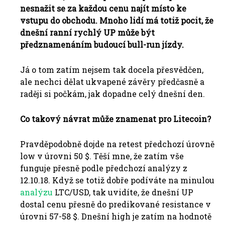
nesnažit se za každou cenu najít místo ke
vstupu do obchodu. Mnoho lidí má totiž pocit, že
dnešní ranní rychlý UP může být
předznamenáním budoucí bull-run jízdy.
Já o tom zatím nejsem tak docela přesvědčen,
ale nechci dělat ukvapené závěry předčasně a
raději si počkám, jak dopadne celý dnešní den.
Co takový návrat může znamenat pro Litecoin?
Pravděpodobně dojde na retest předchozí úrovně
low v úrovni 50 $. Těší mne, že zatím vše
funguje přesně podle předchozí analýzy z
12.10.18. Když se totiž dobře podíváte na minulou
analýzu
LTC/USD, tak uvidíte, že dnešní UP
dostal cenu přesně do predikované resistance v
úrovni 57-58 $. Dnešní high je zatím na hodnotě