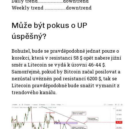
Daily trend……………………downtrend
Weekly trend ………………..downtrend
Může být pokus o UP
úspěšný?
Bohužel, bude se pravděpodobně jednat pouze o
korekci, která v resistanci 58 $ opět nabere jižní
směr a Litecoin se vydá k úrovni 46-44 $.
Samozřejmě, pokud by Bitcoin začal posilovat a
nezůstal uvězněn pod resistancí 6200 $, tak se
Litecoin pravděpodobně bude snažit vymanit z
trendového kanálu.