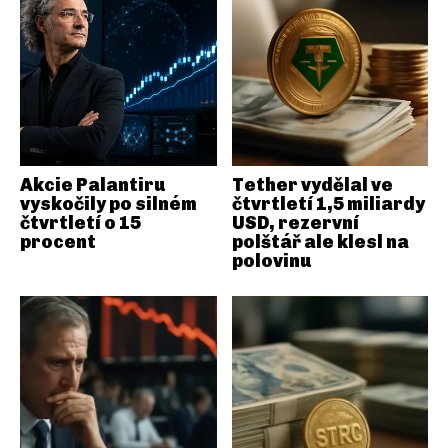
Akcie Palantiru
Tether vydělal ve
vyskočily po silném
čtvrtletí 1,5 miliardy
čtvrtletí o 15
USD, rezervní
procent
polštář ale klesl na
polovinu