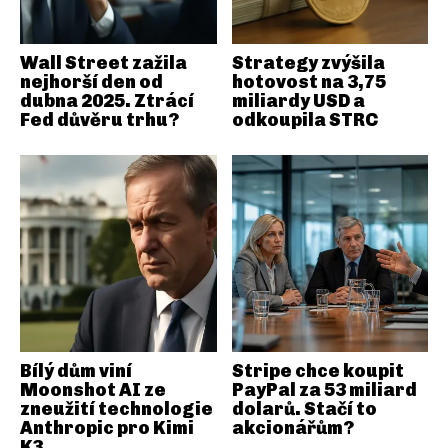
Wall Street zažila
Strategy zvýšila
nejhorší den od
hotovost na 3,75
dubna 2025. Ztrácí
miliardy USD a
Fed důvěru trhu?
odkoupila STRC
Bílý dům viní
Stripe chce koupit
Moonshot AI ze
PayPal za 53 miliard
zneužití technologie
dolarů. Stačí to
Anthropic pro Kimi
akcionářům?
K3