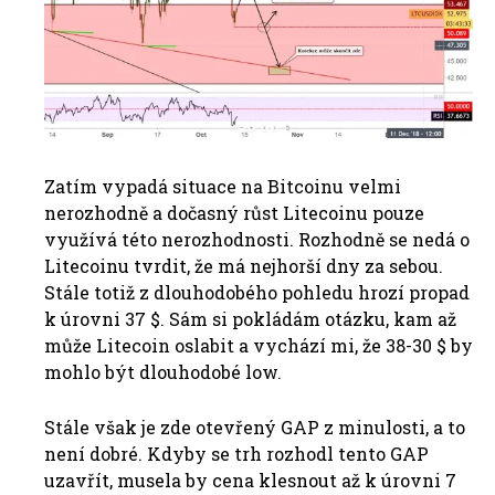
Zatím vypadá situace na Bitcoinu velmi
nerozhodně a dočasný růst Litecoinu pouze
využívá této nerozhodnosti. Rozhodně se nedá o
Litecoinu tvrdit, že má nejhorší dny za sebou.
Stále totiž z dlouhodobého pohledu hrozí propad
k úrovni 37 $. Sám si pokládám otázku, kam až
může Litecoin oslabit a vychází mi, že 38-30 $ by
mohlo být dlouhodobé low.
Stále však je zde otevřený GAP z minulosti, a to
není dobré. Kdyby se trh rozhodl tento GAP
uzavřít, musela by cena klesnout až k úrovni 7