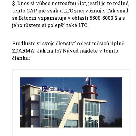
$. Dnes si vůbec netroufnu říct, jestli je to reálné,
tento GAP mě však u LTC znervózňuje. Tak snad
se Bitcoin vzpamatuje v oblasti 5500-5000 $ a s
jeho růstem si polepší také LTC.
Prodlužte si svoje členství o šest měsíců úplně
ZDARMA! Jak na to? Návod najdete v tomto
článku: