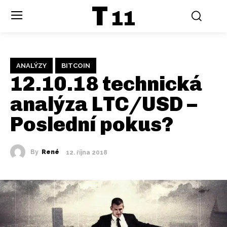
T
11
ANALÝZY
BITCOIN
12.10.18 technická
analýza LTC/USD –
Poslední pokus?
By
René
12. října 2018