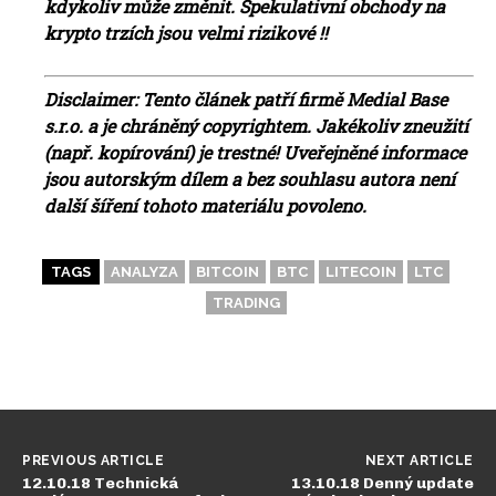
kdykoliv může změnit. Spekulativní obchody na
krypto trzích jsou velmi rizikové !!
Disclaimer: Tento článek patří firmě Medial Base
s.r.o. a je chráněný copyrightem. Jakékoliv zneužití
(např. kopírování) je trestné! Uveřejněné informace
jsou autorským dílem a bez souhlasu autora není
další šíření tohoto materiálu povoleno.
TAGS
ANALYZA
BITCOIN
BTC
LITECOIN
LTC
TRADING
PREVIOUS ARTICLE
NEXT ARTICLE
12.10.18 Technická
13.10.18 Denný update