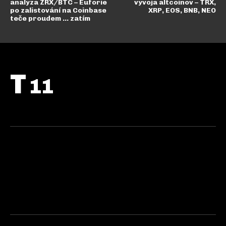
analýza ZRX/BTC – Euforie
vývoja altcoinov – TRX,
po zalistování na Coinbase
XRP, EOS, BNB, NEO
teče proudem … zatím
T
11