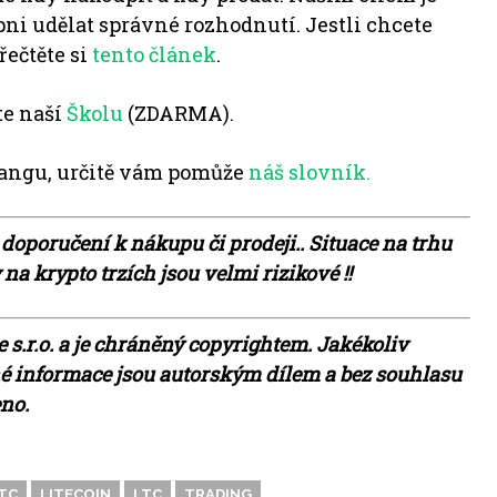
pni udělat správné rozhodnutí. Jestli chcete
řečtěte si
tento článek
.
te naší
Školu
(ZDARMA).
angu, určitě vám pomůže
náš slovník.
 doporučení k nákupu či prodeji.. Situace na trhu
a krypto trzích jsou velmi rizikové !!
 s.r.o. a je chráněný copyrightem. Jakékoliv
ěné informace jsou autorským dílem a bez souhlasu
eno.
TC
LITECOIN
LTC
TRADING