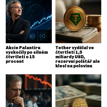
Akcie Palantiru
Tether vydělal ve
vyskočily po silném
čtvrtletí 1,5
čtvrtletí o 15
miliardy USD,
procent
rezervní polštář ale
klesl na polovinu