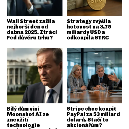
Wall Street zažila
Strategy zvýšila
nejhorší den od
hotovost na 3,75
dubna 2025. Ztrácí
miliardy USD a
Fed důvěru trhu?
odkoupila STRC
Bílý dům viní
Stripe chce koupit
Moonshot AI ze
PayPal za 53 miliard
zneužití
dolarů. Stačí to
technologie
akcionářům?