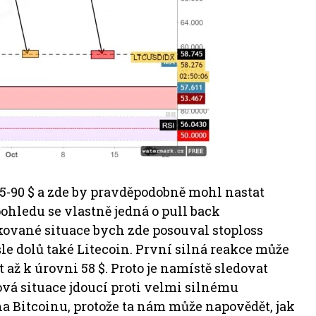
75-90 $ a zde by pravděpodobně mohl nastat
pohledu se vlastně jedná o pull back
ované situace bych zde posouval stoploss
le dolů také Litecoin. První silná reakce může
t až k úrovni 58 $. Proto je namístě sledovat
ková situace jdoucí proti velmi silnému
na Bitcoinu, protože ta nám může napovědět, jak