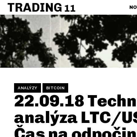
TRADING
11
NO
ANALÝZY
BITCOIN
22.09.18 Techn
analýza LTC/U
Čas na odpoči