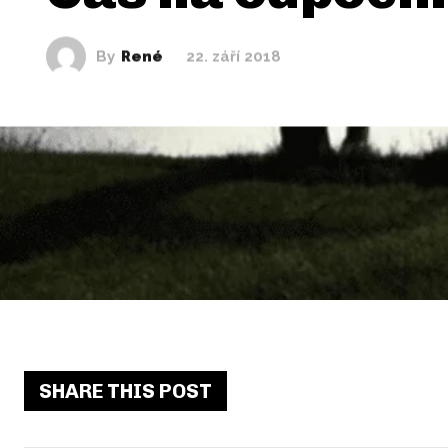
By
René
22. září 2018
SHARE THIS POST