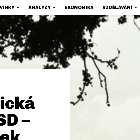
VINKY
ANALÝZY
EKONOMIKA
VZDĚLÁVÁNÍ
ická
SD –
nek