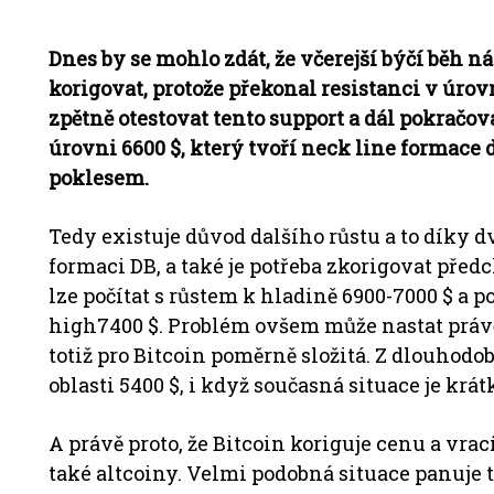
Dnes by se mohlo zdát, že včerejší býčí běh ná
korigovat, protože překonal resistanci v úro
zpětně otestovat tento support a dál pokračov
úrovni 6600 $, který tvoří neck line formace 
poklesem.
Tedy existuje důvod dalšího růstu a to díky 
formaci DB, a také je potřeba zkorigovat pře
lze počítat s růstem k hladině 6900-7000 $ a
high7400 $. Problém ovšem může nastat právě v
totiž pro Bitcoin poměrně složitá. Z dlouhod
oblasti 5400 $, i když současná situace je krá
A právě proto, že Bitcoin koriguje cenu a vrac
také altcoiny. Velmi podobná situace panuje 