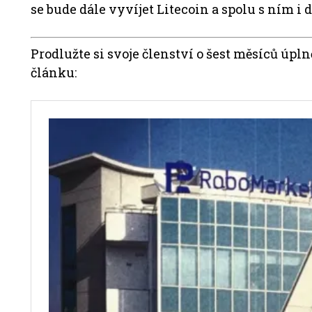
se bude dále vyvíjet Litecoin a spolu s ním i d
Prodlužte si svoje členství o šest měsíců úp
článku: