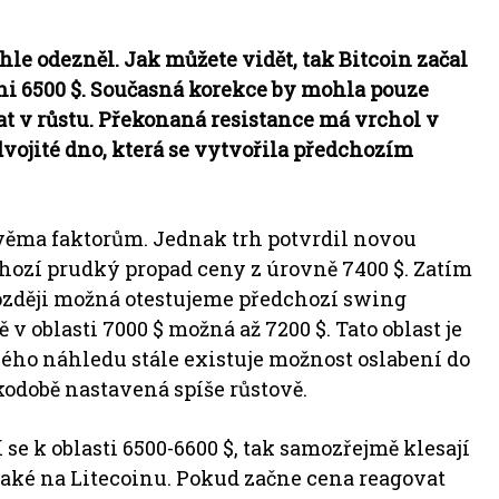
hle odezněl. Jak můžete vidět, tak Bitcoin začal
vni 6500 $. Současná korekce by mohla pouze
at v růstu. Překonaná resistance má vrchol v
dvojité dno, která se vytvořila předchozím
dvěma faktorům. Jednak trh potvrdil novou
dchozí prudký propad ceny z úrovně 7400 $. Zatím
 později možná otestujeme předchozí swing
 oblasti 7000 $ možná až 7200 $. Tato oblast je
obého náhledu stále existuje možnost oslabení do
tkodobě nastavená spíše růstově.
í se k oblasti 6500-6600 $, tak samozřejmě klesají
také na Litecoinu. Pokud začne cena reagovat