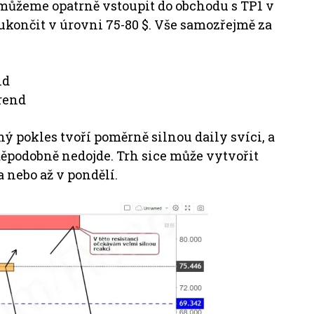
 můžeme opatrně vstoupit do obchodu s TP1 v
 ukončit v úrovni 75-80 $. Vše samozřejmě za
nd
rend
ný pokles tvoří poměrně silnou daily svíci, a
děpodobně nedojde. Trh sice může vytvořit
a nebo až v pondělí.