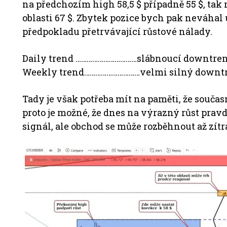
na předchozím high 58,5 $ případně 55 $, tak
oblasti 67 $. Zbytek pozice bych pak neváhal
předpokladu přetrvávající růstové nálady.
Daily trend ……………………………slábnoucí downtre
Weekly trend…………………………velmi silný downt
Tady je však potřeba mít na paměti, že součas
proto je možné, že dnes na výrazný růst prav
signál, ale obchod se může rozběhnout až zítr