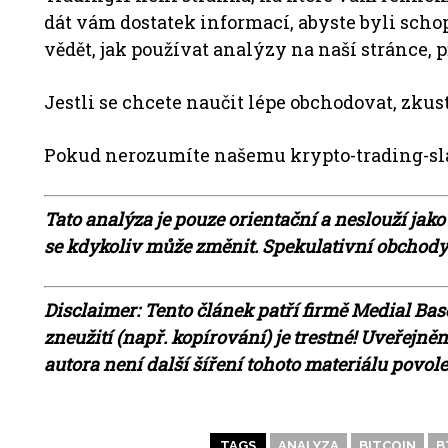
dát vám dostatek informací, abyste byli scho
vědět, jak používat analýzy na naší stránce, p
Jestli se chcete naučit lépe obchodovat, zkus
Pokud nerozumíte našemu krypto-trading-sl
Tato analýza je pouze orientační a neslouží jako
se kdykoliv může změnit. Spekulativní obchody n
Disclaimer: Tento článek patří firmě Medial Base
zneužití (např. kopírování) je trestné! Uveřejn
autora není další šíření tohoto materiálu povol
TAGS
ANALYZA
BITCOIN
B