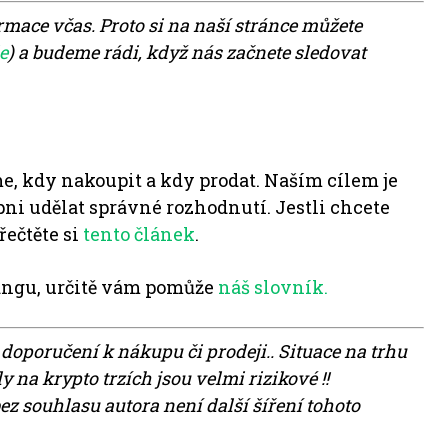
ormace včas. Proto si na naší stránce můžete
e
) a budeme rádi, když nás začnete sledovat
e, kdy nakoupit a kdy prodat. Naším cílem je
pni udělat správné rozhodnutí. Jestli chcete
řečtěte si
tento článek
.
angu, určitě vám pomůže
náš slovník.
 doporučení k nákupu či prodeji.. Situace na trhu
na krypto trzích jsou velmi rizikové !!
z souhlasu autora není další šíření tohoto