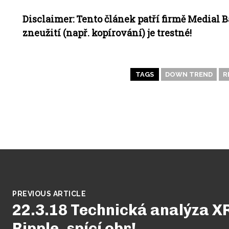
Disclaimer: Tento článek patří firmě Medial B
zneužití (např. kopírování) je trestné!
TAGS
DOWN TREND
R
PREVIOUS ARTICLE
22.3.18 Technická analýza X
Ripple, spící obr!