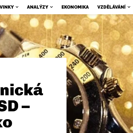
VINKY
ANALÝZY
EKONOMIKA
VZDĚLÁVÁNÍ
hnická
SD –
ko