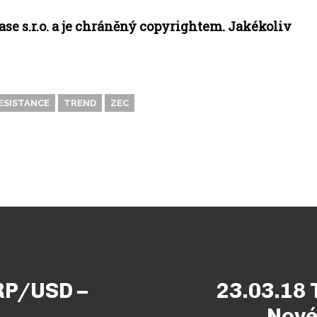
ase s.r.o. a je chráněný copyrightem. Jakékoliv
ESISTANCE
TREND
ZEC
RP/USD –
23.03.18 
Nové