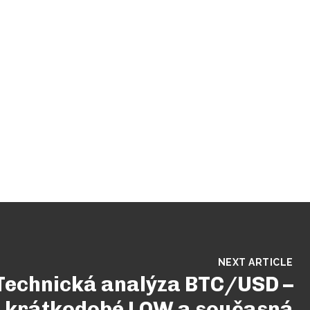
NEXT ARTICLE
Technická analýza BTC/USD –
 krátkodobé LOW a současná