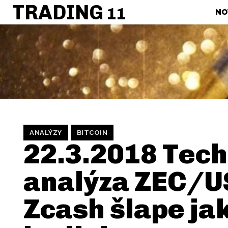
TRADING
11
NO
ANALÝZY
BITCOIN
22.3.2018 Tec
analýza ZEC/U
Zcash šlape ja