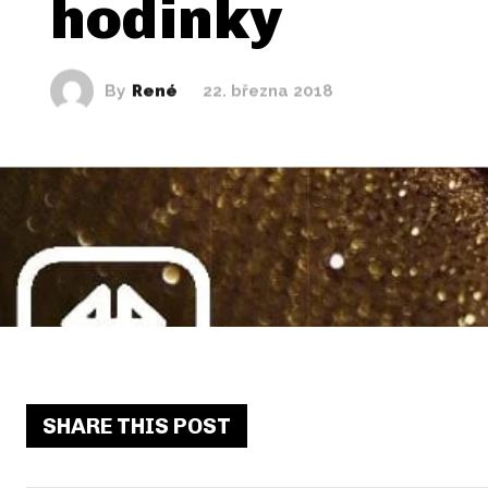
hodinky
By
René
22. března 2018
SHARE THIS POST