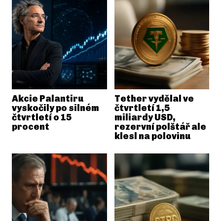
Akcie Palantiru
Tether vydělal ve
vyskočily po silném
čtvrtletí 1,5
čtvrtletí o 15
miliardy USD,
procent
rezervní polštář ale
klesl na polovinu