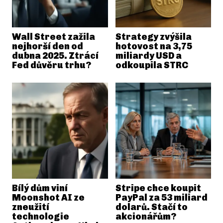
Wall Street zažila
Strategy zvýšila
nejhorší den od
hotovost na 3,75
dubna 2025. Ztrácí
miliardy USD a
Fed důvěru trhu?
odkoupila STRC
Bílý dům viní
Stripe chce koupit
Moonshot AI ze
PayPal za 53 miliard
zneužití
dolarů. Stačí to
technologie
akcionářům?