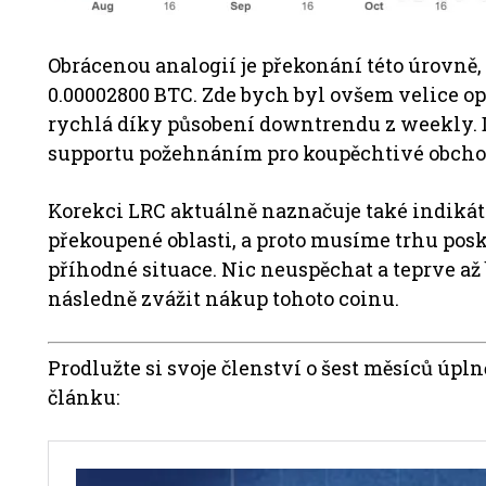
Obrácenou analogií je překonání této úrovně, 
0.00002800 BTC. Zde bych byl ovšem velice op
rychlá díky působení downtrendu z weekly. Da
supportu požehnáním pro koupěchtivé obcho
Korekci LRC aktuálně naznačuje také indikátor 
překoupené oblasti, a proto musíme trhu pos
příhodné situace. Nic neuspěchat a teprve až 
následně zvážit nákup tohoto coinu.
Prodlužte si svoje členství o šest měsíců úp
článku: