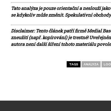
Tato analýza je pouze orientační a neslouží jako
se kdykoliv může změnit. Spekulativní obchody n
Disclaimer: Tento článek patří firmě Medial Base
zneužití (např. kopírování) je trestné! Uveřejn
autora není další šíření tohoto materiálu povol
TAGS
ANALYZA
LOO