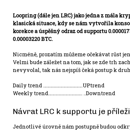
Loopring (dále jen LRC) jako jedna z mála kr
klasická situace, kdy se nám vytvořila konso
korekce a úspěšný odraz od supportu 0.0000173
0.00003220 BTC.
Nicméně, prozatím můžeme očekávat růst jen 
Velmi bude záležet na tom, jak se zde trh zac
nevyvolal, tak nás nejspíš čeká postup k druh
Daily trend ……………………………….UPtrend
Weekly trend………………………….. ..Downtrend
Návrat LRC k supportu je přílež
Jednotlivé úrovně nám postupně budou odkrý