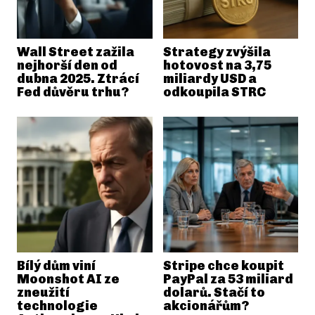
Wall Street zažila
Strategy zvýšila
nejhorší den od
hotovost na 3,75
dubna 2025. Ztrácí
miliardy USD a
Fed důvěru trhu?
odkoupila STRC
Bílý dům viní
Stripe chce koupit
Moonshot AI ze
PayPal za 53 miliard
zneužití
dolarů. Stačí to
technologie
akcionářům?