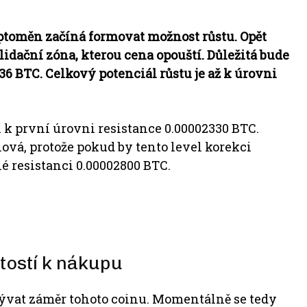
yptoměn začíná formovat možnost růstu. Opět
lidační zóna, kterou cena opouští. Důležitá bude
6 BTC. Celkový potenciál růstu je až k úrovni
k první úrovni resistance 0.00002330 BTC.
hová, protože pokud by tento level korekci
é resistanci 0.00002800 BTC.
itostí k nákupu
vat záměr tohoto coinu. Momentálně se tedy