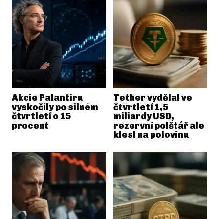
Akcie Palantiru
Tether vydělal ve
vyskočily po silném
čtvrtletí 1,5
čtvrtletí o 15
miliardy USD,
procent
rezervní polštář ale
klesl na polovinu