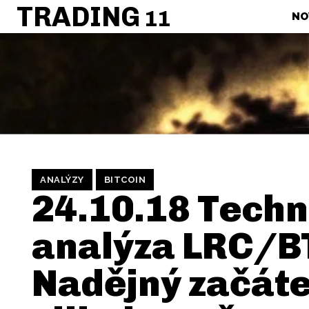
TRADING
11
NO
ANALÝZY
BITCOIN
24.10.18 Techn
analýza LRC/B
Nadějný začát