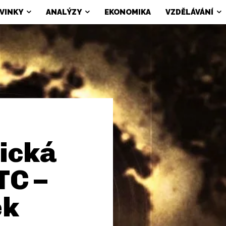
VINKY
ANALÝZY
EKONOMIKA
VZDĚLÁVÁNÍ
ická
TC –
ek