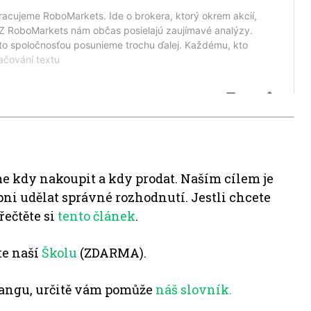
e kdy nakoupit a kdy prodat. Naším cílem je
pni udělat správné rozhodnutí. Jestli chcete
řečtěte si
tento článek
.
te naší
Školu
(ZDARMA).
angu, určitě vám pomůže
náš slovník.