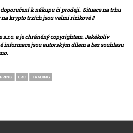
 doporučení k nákupu či prodeji.. Situace na trhu
a krypto trzích jsou velmi rizikové !!
 s.r.o. a je chráněný copyrightem. Jakékoliv
ěné informace jsou autorským dílem a bez souhlasu
eno.
PRING
LRC
TRADING