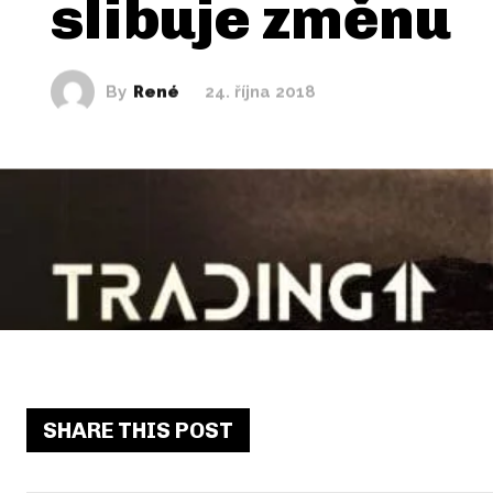
slibuje změnu
By
René
24. října 2018
SHARE THIS POST