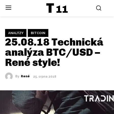
T
11
ANALÝZY
BITCOIN
25.08.18 Technická
analýza BTC/USD –
René style!
By
René
25. srpna 2018