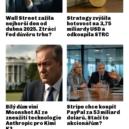
Wall Street zažila
Strategy zvýšila
nejhorší den od
hotovost na 3,75
dubna 2025. Ztrácí
miliardy USD a
Fed důvěru trhu?
odkoupila STRC
Bílý dům viní
Stripe chce koupit
Moonshot AI ze
PayPal za 53 miliard
zneužití technologie
dolarů. Stačí to
Anthropic pro Kimi
akcionářům?
K3