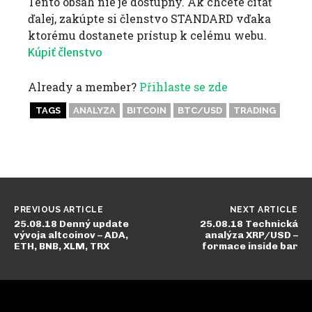
Tento obsah nie je dostupný. Ak chcete čítať
ďalej, zakúpte si členstvo STANDARD vďaka
ktorému dostanete prístup k celému webu.
Kúpiť členstvo
Already a member?
Přihlaste se zde
TAGS
ANALYZA
BITCOIN
BTC/USD
TRADING
PREVIOUS ARTICLE
NEXT ARTICLE
25.08.18 Denný update
25.08.18 Technická
vývoja altcoinov – ADA,
analýza XRP/USD –
ETH, BNB, XLM, TRX
formace inside bar