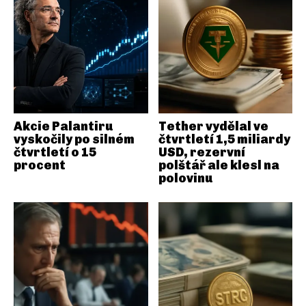
Akcie Palantiru
Tether vydělal ve
vyskočily po silném
čtvrtletí 1,5 miliardy
čtvrtletí o 15
USD, rezervní
procent
polštář ale klesl na
polovinu