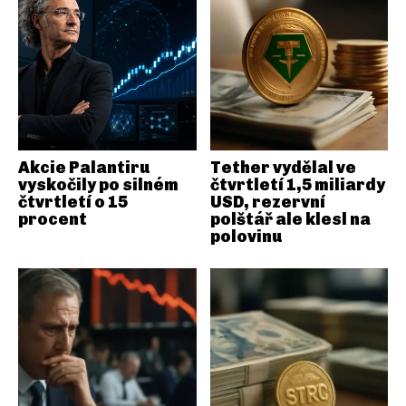
Akcie Palantiru
Tether vydělal ve
vyskočily po silném
čtvrtletí 1,5 miliardy
čtvrtletí o 15
USD, rezervní
procent
polštář ale klesl na
polovinu