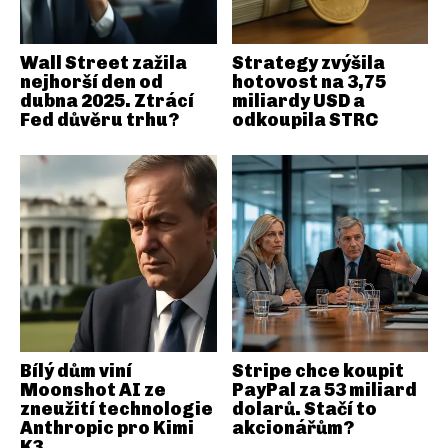
Wall Street zažila
Strategy zvýšila
nejhorší den od
hotovost na 3,75
dubna 2025. Ztrácí
miliardy USD a
Fed důvěru trhu?
odkoupila STRC
Bílý dům viní
Stripe chce koupit
Moonshot AI ze
PayPal za 53 miliard
zneužití technologie
dolarů. Stačí to
Anthropic pro Kimi
akcionářům?
K3