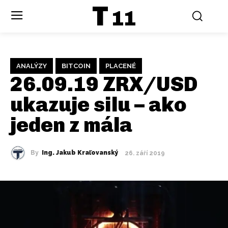
T
11
ANALÝZY
BITCOIN
PLACENÉ
26.09.19 ZRX/USD
ukazuje silu – ako
jeden z mála
By
Ing. Jakub Kraľovanský
26. září 2019