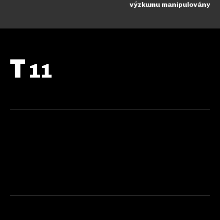
výzkumu manipulovány
T
11