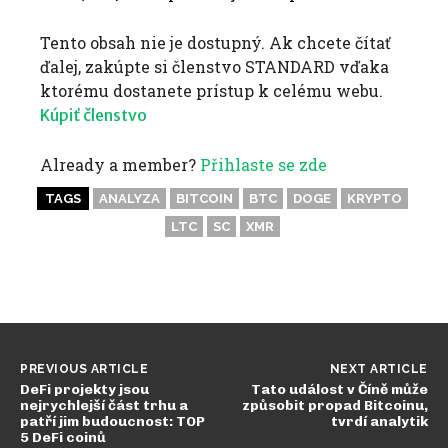
Tento obsah nie je dostupný. Ak chcete čítať
ďalej, zakúpte si členstvo STANDARD vďaka
ktorému dostanete prístup k celému webu.
Kúpiť členstvo
Already a member?
Přihlaste se zde
TAGS
ANALYZA
BITCOIN
BTC
DOGE
KRYPTO
LTC
SC
XMR
PREVIOUS ARTICLE
NEXT ARTICLE
DeFi projekty jsou
Tato událost v Číně může
nejrychlejší část trhu a
způsobit propad Bitcoinu,
patří jim budoucnost: TOP
tvrdí analytik
5 DeFi coinů