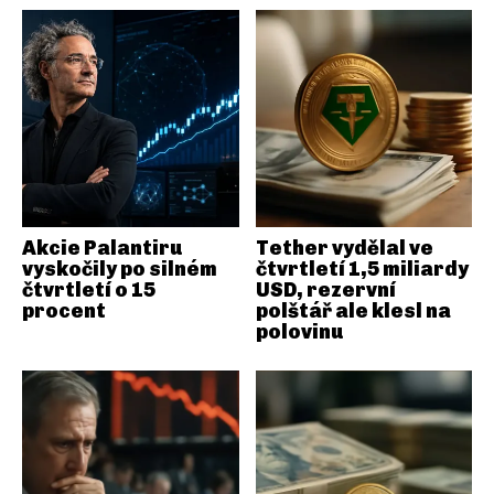
Akcie Palantiru
Tether vydělal ve
vyskočily po silném
čtvrtletí 1,5 miliardy
čtvrtletí o 15
USD, rezervní
procent
polštář ale klesl na
polovinu