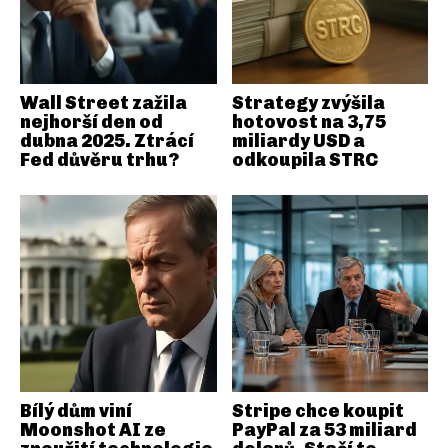
Wall Street zažila
Strategy zvýšila
nejhorší den od
hotovost na 3,75
dubna 2025. Ztrácí
miliardy USD a
Fed důvěru trhu?
odkoupila STRC
Bílý dům viní
Stripe chce koupit
Moonshot AI ze
PayPal za 53 miliard