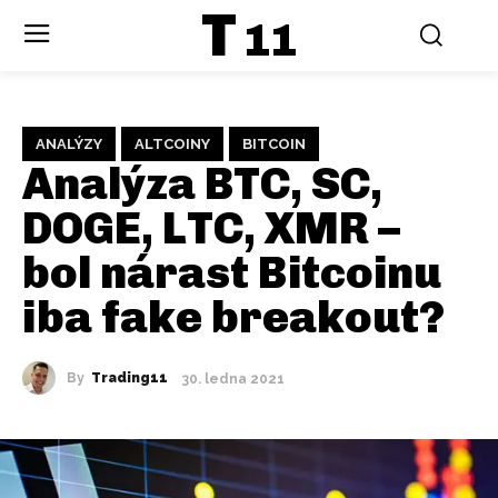
T
11
ANALÝZY
ALTCOINY
BITCOIN
Analýza BTC, SC,
DOGE, LTC, XMR –
bol nárast Bitcoinu
iba fake breakout?
By
Trading11
30. ledna 2021