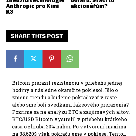
zneužití technologie
dolarů. Stačí to
Anthropic pro Kimi
akcionářům?
K3
SHARE THIS POST
Bitcoin prerazil rezistenciu v priebehu jednej
hodiny a následne okamžite poklesol. Išlo o
zmenu trendu a budeme pokračovať v raste
alebo sme boli svedkami fakeového prerazenia?
Pozrime sa na analýzu BTC a zaujímavých altov.
BTC/USD Bitcoin vystrelil v priebehu krátkeho
času o zhruba 20% nahor. Po vytvorení maxima
na 38,620$ však pokračujeme v poklese. Tento…