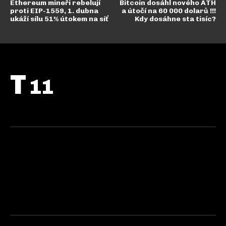
Ethereum mineři rebelují
Bitcoin dosáhl nového ATH
proti EIP-1559, 1. dubna
a útočí na 60 000 dolarů !!!
ukáží sílu 51% útokem na síť
Kdy dosáhne sta tisíc?
T
11