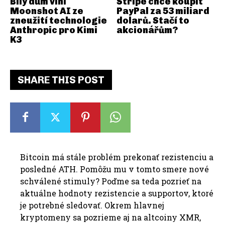
Bílý dům viní
Stripe chce koupit
Moonshot AI ze
PayPal za 53 miliard
zneužití technologie
dolarů. Stačí to
Anthropic pro Kimi
akcionářům?
K3
SHARE THIS POST
Bitcoin má stále problém prekonať rezistenciu a
posledné ATH. Pomôžu mu v tomto smere nové
schválené stimuly? Poďme sa teda pozrieť na
aktuálne hodnoty rezistencie a supportov, ktoré
je potrebné sledovať. Okrem hlavnej
kryptomeny sa pozrieme aj na altcoiny XMR,