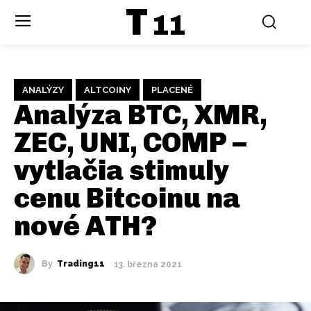
T
11
ANALÝZY
ALTCOINY
PLACENÉ
Analýza BTC, XMR,
ZEC, UNI, COMP –
vytlačia stimuly
cenu Bitcoinu na
nové ATH?
By
Trading11
13. března 2021