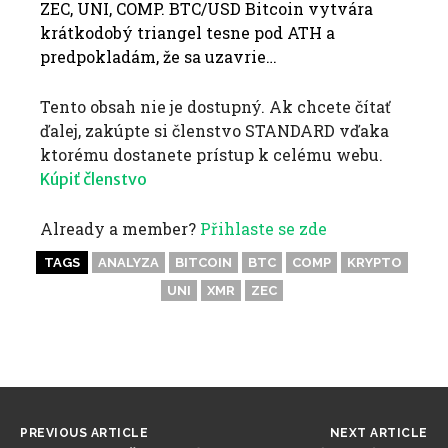
ZEC, UNI, COMP. BTC/USD Bitcoin vytvára
krátkodobý triangel tesne pod ATH a
predpokladám, že sa uzavrie…
Tento obsah nie je dostupný. Ak chcete čítať
ďalej, zakúpte si členstvo STANDARD vďaka
ktorému dostanete prístup k celému webu.
Kúpiť členstvo
Already a member?
Přihlaste se zde
TAGS
ANALYZA
BITCOIN
BTC
COMP
KRYPTO
UNI
XMR
ZEC
PREVIOUS ARTICLE
NEXT ARTICLE