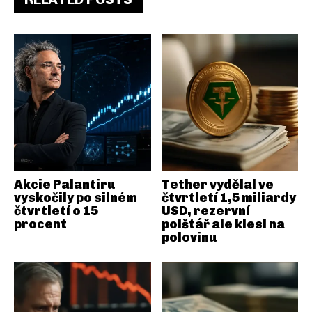
Akcie Palantiru
Tether vydělal ve
vyskočily po silném
čtvrtletí 1,5 miliardy
čtvrtletí o 15
USD, rezervní
procent
polštář ale klesl na
polovinu