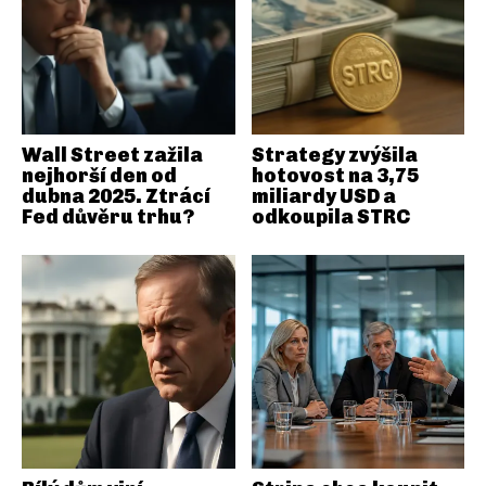
Wall Street zažila
Strategy zvýšila
nejhorší den od
hotovost na 3,75
dubna 2025. Ztrácí
miliardy USD a
Fed důvěru trhu?
odkoupila STRC