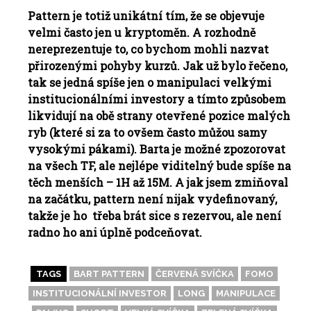
Pattern je totiž unikátní tím, že se objevuje
velmi často jen u kryptoměn. A rozhodně
nereprezentuje to, co bychom mohli nazvat
přirozenými pohyby kurzů. Jak už bylo řečeno,
tak se jedná spíše jen o manipulaci velkými
institucionálními investory a tímto způsobem
likvidují na obě strany otevřené pozice malých
ryb (které si za to ovšem často můžou samy
vysokými pákami). Barta je možné zpozorovat
na všech TF, ale nejlépe viditelný bude spíše na
těch menších – 1H až 15M. A jak jsem zmiňoval
na začátku, pattern není nijak vydefinovaný,
takže je ho třeba brát sice s rezervou, ale není
radno ho ani úplně podceňovat.
TAGS
BART PATTERN
ČERVENÁ SVÍČKA
FOMO
INSTITUCIONÁLNÍ INVESTOR
LONG
MANIPULACE