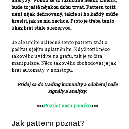
analýzy. Pokud se to rozhodne někdo změnit,
bude to ještě nějakou dobu trvat. Pattern totiž
není nijak definovaný, takže si ho každý může
kreslit, jak se mu zachce. Proto je třeba tento
úkaz brát stále s rezervou.
Je ale určitě užitečné tento pattern znát a
počítat s jejím uplatněním. Když totiž něco
takového uvidíte na grafu, tak je to čirá
manipulace. Něco takového obchodovat je jak
hrát automaty v nonstopu.
Pridaj sa do trading komunity a odoberaj naše
signály a analýzy.
>>>
Pozrieť našu ponuku
<<<
Jak pattern poznat?