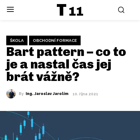
T
11
ŠKOLA
OBCHODNÍ FORMACE
Bart pattern – co to
je a nastal čas jej
brát vážně?
By
Ing. Jaroslav Jarolím
10. října 2021