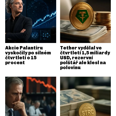
Akcie Palantiru
Tether vydělal ve
vyskočily po silném
čtvrtletí 1,5 miliardy
čtvrtletí o 15
USD, rezervní
procent
polštář ale klesl na
polovinu