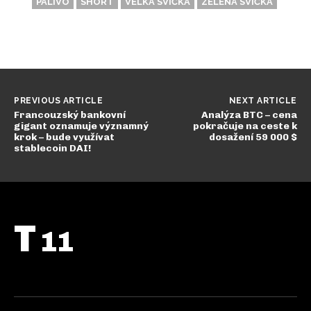
PALIVO
SHORT
VELKÁ SVÍČKA
ZELENÁ SVÍČKA
PREVIOUS ARTICLE
NEXT ARTICLE
Francouzský bankovní
Analýza BTC – cena
gigant oznamuje významný
pokračuje na ceste k
krok – bude využívat
dosažení 59 000 $
stablecoin DAI!
T
11