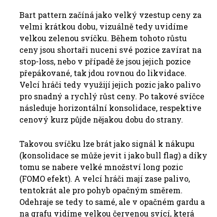
Bart pattern začíná jako velký vzestup ceny za
velmi krátkou dobu, vizuálně tedy uvidíme
velkou zelenou svíčku. Během tohoto růstu
ceny jsou shortaři nuceni své pozice zavírat na
stop-loss, nebo v případě že jsou jejich pozice
přepákované, tak jdou rovnou do likvidace.
Velcí hráči tedy využijí jejich pozic jako palivo
pro snadný a rychlý růst ceny. Po takové svíčce
následuje horizontální konsolidace, respektive
cenový kurz půjde nějakou dobu do strany.
Takovou svíčku lze brát jako signál k nákupu
(konsolidace se může jevit i jako bull flag) a díky
tomu se nabere velké množství long pozic
(FOMO efekt). A velcí hráči mají zase palivo,
tentokrát ale pro pohyb opačným směrem.
Odehraje se tedy to samé, ale v opačném gardu a
na grafu vidíme velkou červenou svící, která