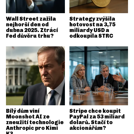
Wall Street zažila
Strategy zvýšila
nejhorší den od
hotovost na 3,75
dubna 2025. Ztrácí
miliardy USD a
Fed důvěru trhu?
odkoupila STRC
Bílý dům viní
Stripe chce koupit
Moonshot AI ze
PayPal za 53 miliard
zneužití technologie
dolarů. Stačí to
Anthropic pro Kimi
akcionářům?
K3