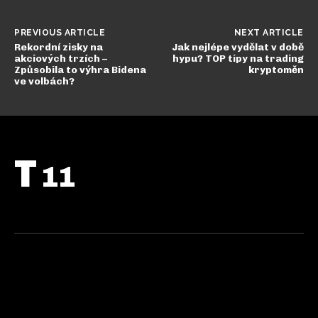
PREVIOUS ARTICLE
NEXT ARTICLE
Rekordní zisky na
Jak nejlépe vydělat v době
akciových trzích –
hypu? TOP tipy na trading
Způsobila to výhra Bidena
kryptoměn
ve volbách?
T
11