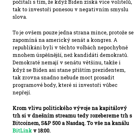
počítali s tím, že když Biden získá více volitelů,
tak to investoři ponesou v negativním smyslu
slova.
To je ovšem pouze jedna strana mince, protože se
zapomíná na americký senát a kongres. A
republikáni byli v těchto volbách nepochybně
mnohem úspěšnější, než kandidáti demokratů.
Demokraté nemají v senátu většinu, takže i
když se Biden asi stane příštím prezidentem,
tak zrovna snadno nebude moct prosadit
programové body, které si investoři vůbec
nepřejí.
Krom vlivu politického vývoje na kapitálový
trh si v dnešním streamu tedy rozebereme trh s
Bitcoinem, S&P 500 a Nasdaq. To vše na kanálu
BitLink
v 18:00.