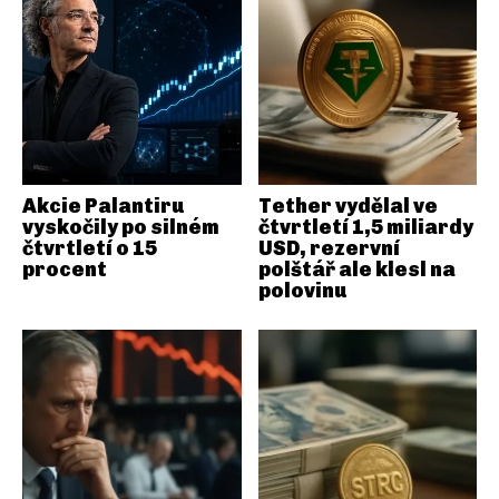
Akcie Palantiru
Tether vydělal ve
vyskočily po silném
čtvrtletí 1,5 miliardy
čtvrtletí o 15
USD, rezervní
procent
polštář ale klesl na
polovinu