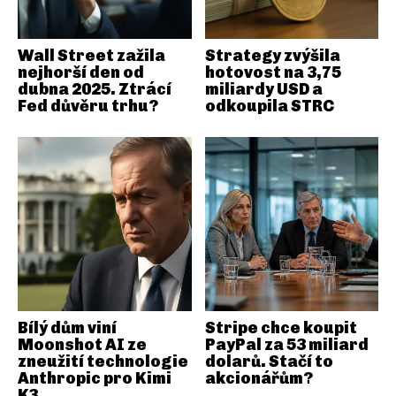
Wall Street zažila
Strategy zvýšila
nejhorší den od
hotovost na 3,75
dubna 2025. Ztrácí
miliardy USD a
Fed důvěru trhu?
odkoupila STRC
Bílý dům viní
Stripe chce koupit
Moonshot AI ze
PayPal za 53 miliard
zneužití technologie
dolarů. Stačí to
Anthropic pro Kimi
akcionářům?
K3