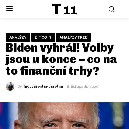
T
11
ANALÝZY
BITCOIN
ANALÝZY FREE
Biden vyhrál! Volby
jsou u konce – co na
to finanční trhy?
By
Ing. Jaroslav Jarolím
8. listopadu 2020