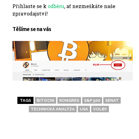
Přihlaste se k
odběru
, ať nezmeškáte naše
zpravodajství!
Těšíme se na vás
TAGS
BITOCIN
KONGRES
S&P 500
SENAT
TECHNICKÁ ANALÝZA
USA
VOLBY