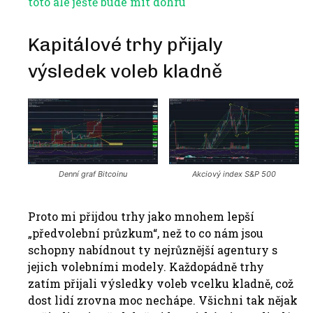
toto ale ještě bude mít dohru
Kapitálové trhy přijaly
výsledek voleb kladně
Denní graf Bitcoinu
Akciový index S&P 500
Proto mi přijdou trhy jako mnohem lepší
„předvolební průzkum“, než to co nám jsou
schopny nabídnout ty nejrůznější agentury s
jejich volebními modely. Každopádně trhy
zatím přijali výsledky voleb vcelku kladně, což
dost lidí zrovna moc nechápe. Všichni tak nějak