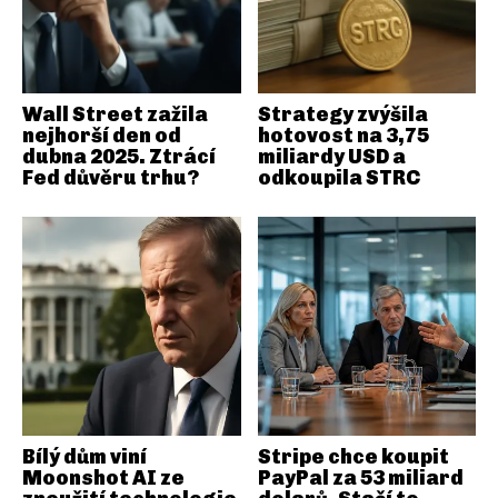
Wall Street zažila
Strategy zvýšila
nejhorší den od
hotovost na 3,75
dubna 2025. Ztrácí
miliardy USD a
Fed důvěru trhu?
odkoupila STRC
Bílý dům viní
Stripe chce koupit
Moonshot AI ze
PayPal za 53 miliard