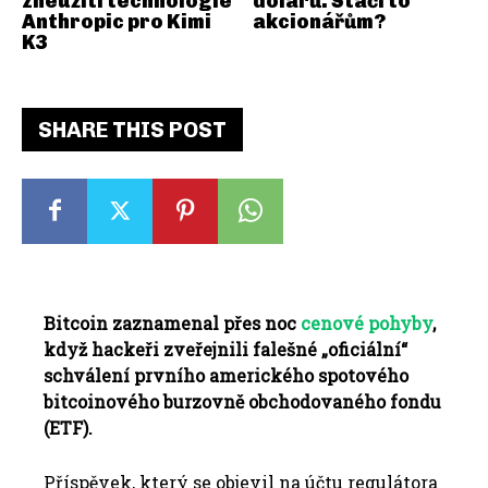
zneužití technologie
dolarů. Stačí to
Anthropic pro Kimi
akcionářům?
K3
SHARE THIS POST
Bitcoin zaznamenal přes noc
cenové pohyby
,
když hackeři zveřejnili falešné „oficiální“
schválení prvního amerického spotového
bitcoinového burzovně obchodovaného fondu
(ETF).
Příspěvek, který se objevil na účtu regulátora