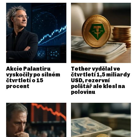
Akcie Palantiru
Tether vydělal ve
vyskočily po silném
čtvrtletí 1,5 miliardy
čtvrtletí o 15
USD, rezervní
procent
polštář ale klesl na
polovinu