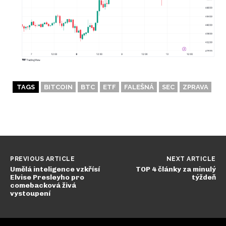
TAGS
BITCOIN
BTC
ETF
FALEŠNÁ
SEC
ZPRAVA
PREVIOUS ARTICLE
NEXT ARTICLE
Umělá inteligence vzkřísí
TOP 4 články za minulý
Elvise Presleyho pro
týždeň
comebacková živá
vystoupení