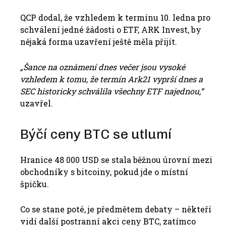
QCP dodal, že vzhledem k termínu 10. ledna pro
schválení jedné žádosti o ETF, ARK Invest, by
nějaká forma uzavření ještě měla přijít.
„Šance na oznámení dnes večer jsou vysoké
vzhledem k tomu, že termín Ark21 vyprší dnes a
SEC historicky schválila všechny ETF najednou,“
uzavřel.
Býčí ceny BTC se utlumí
Hranice
48 000 USD se stala běžnou úrovní mezi
obchodníky s bitcoiny, pokud jde o místní
špičku.
Co se stane poté, je předmětem debaty – někteří
vidí další postranní akci ceny BTC, zatímco