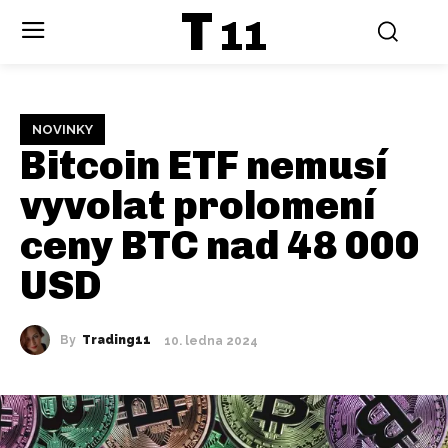
T
11
NOVINKY
Bitcoin ETF nemusí
vyvolat prolomení
ceny BTC nad 48 000
USD
By
Trading11
10. ledna 2024