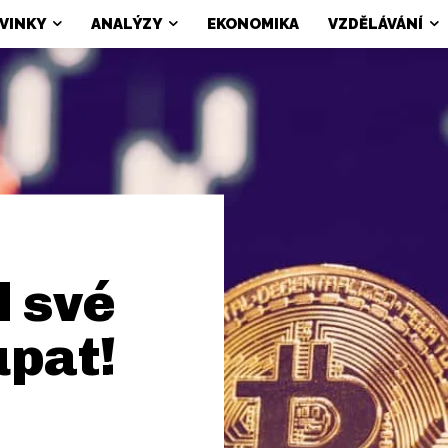
VINKY
ANALÝZY
EKONOMIKA
VZDĚLÁVÁNÍ
l své
upat!