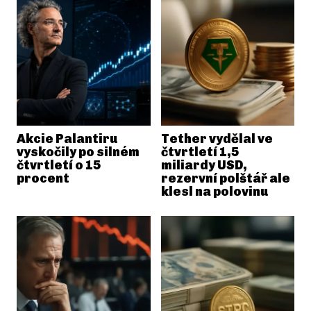
Akcie Palantiru
Tether vydělal ve
vyskočily po silném
čtvrtletí 1,5
čtvrtletí o 15
miliardy USD,
procent
rezervní polštář ale
klesl na polovinu