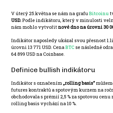
V úterý 25.května se nám na grafu
Bitcoinu
t
USD.
Podle indikátoru, který v minulosti vel
nám mohlo vytvořit
nové dno na úrovni 30 0
Indikátor naposledy ukázal svou přesnost 1.
úrovni 13 771 USD. Cena
BTC
se následně odraz
64 899 USD na Coinbase.
Definice bullish indikátoru
Indikátor s označením
„rolling basis“
můžeme 
futures kontraktů a spotovým kurzem na ročn
obchodovala s prémií 2,5 % za spotovou cenu 
rolling basis vychází na 10 %.