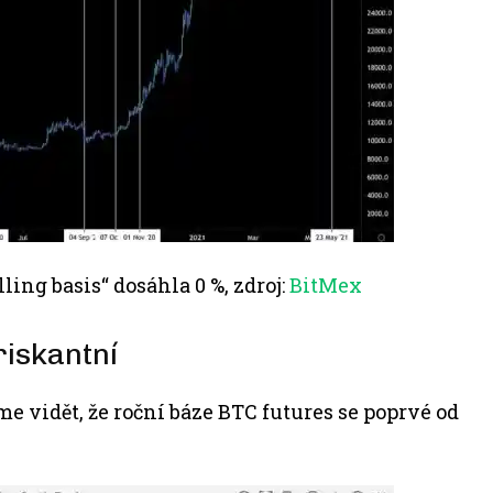
ling basis“ dosáhla 0 %, zdroj:
BitMex
riskantní
me vidět, že roční báze BTC futures se poprvé od