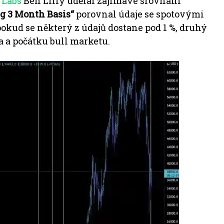
 Labs
Ben Lilly udělal zajímavé srovnání
g 3 Month Basis“
porovnal údaje se spotovými
pokud se některý z údajů dostane pod 1 %, druhý
a a počátku bull marketu.