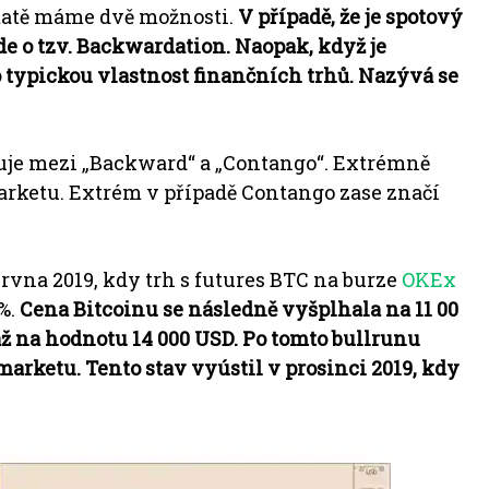
statě máme dvě možnosti.
V případě, že je spotový
de o tzv. Backwardation.
N
aopak, když je
o typickou vlastnost finančních trhů. Nazývá se
uje mezi „Backward“ a „Contango“. Extrémně
arketu. Extrém v případě Contango zase značí
rvna 2019, kdy trh s futures BTC na burze
OKEx
%.
Cena Bitcoinu se následně vyšplhala na 11 00
až na hodnotu 14 000 USD. Po tomto bullrunu
arketu. Tento stav vyústil v prosinci 2019, kdy