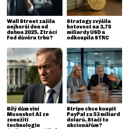
Wall Street zažila
Strategy zvýšila
nejhorší den od
hotovost na 3,75
dubna 2025. Ztrácí
miliardy USD a
Fed důvěru trhu?
odkoupila STRC
Bílý dům viní
Stripe chce koupit
Moonshot AI ze
PayPal za 53 miliard
zneužití
dolarů. Stačí to
technologie
akcionářům?