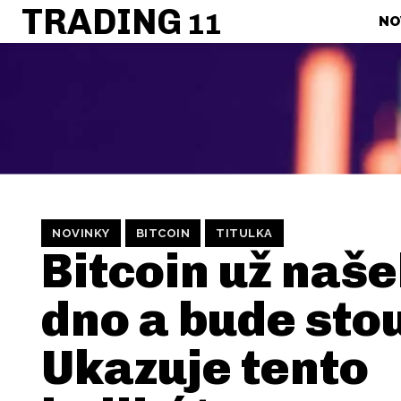
TRADING
11
NO
NOVINKY
BITCOIN
TITULKA
Bitcoin už naše
dno a bude sto
Ukazuje tento