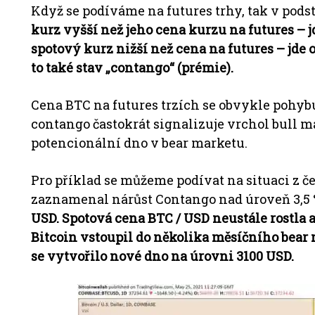
Když se podíváme na futures trhy, tak v pod
kurz vyšší než jeho cena kurzu na futures – j
spotový kurz nižší než cena na futures – jde 
to také stav „contango“ (prémie).
Cena BTC na futures trzích se obvykle pohyb
contango častokrát signalizuje vrchol bull m
potencionální dno v bear marketu.
Pro příklad se můžeme podívat na situaci z če
zaznamenal nárůst Contango nad úroveň 3,5 
USD. Spotová cena BTC / USD neustále rostla 
Bitcoin vstoupil do několika měsíčního bear m
se vytvořilo nové dno na úrovni 3100 USD.