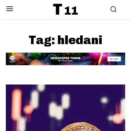
T
11
Tag:
hledani