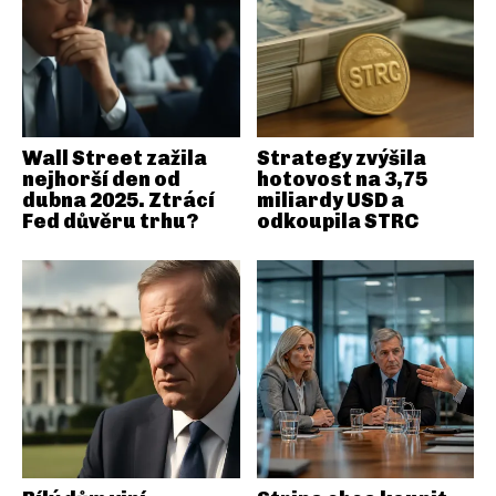
Wall Street zažila
Strategy zvýšila
nejhorší den od
hotovost na 3,75
dubna 2025. Ztrácí
miliardy USD a
Fed důvěru trhu?
odkoupila STRC