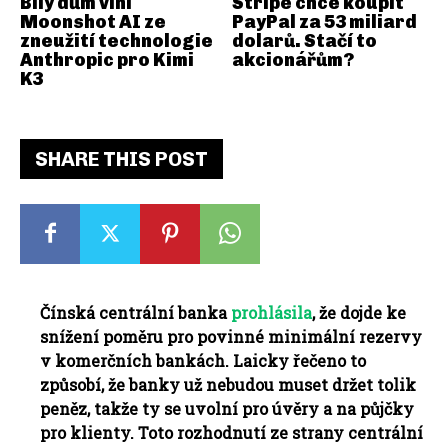
Bílý dům viní
Stripe chce koupit
Moonshot AI ze
PayPal za 53 miliard
zneužití technologie
dolarů. Stačí to
Anthropic pro Kimi
akcionářům?
K3
SHARE THIS POST
Čínská centrální banka
prohlásila
, že dojde ke
snížení poměru pro povinné minimální rezervy
v komerčních bankách. Laicky řečeno to
způsobí, že banky už nebudou muset držet tolik
peněz, takže ty se uvolní pro úvěry a na půjčky
pro klienty. Toto rozhodnutí ze strany centrální