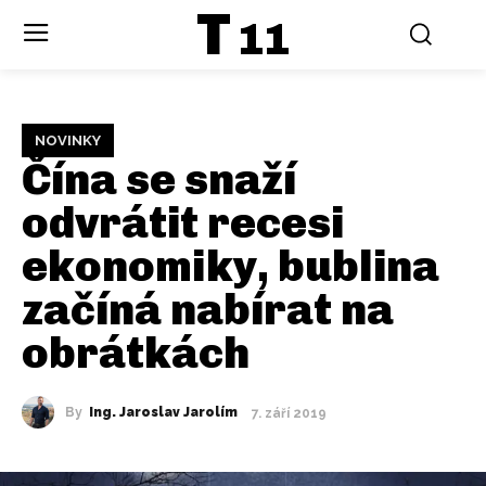
T
11
NOVINKY
Čína se snaží
odvrátit recesi
ekonomiky, bublina
začíná nabírat na
obrátkách
By
Ing. Jaroslav Jarolím
7. září 2019