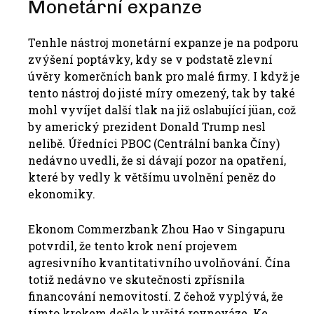
Monetární expanze
Tenhle nástroj monetární expanze je na podporu
zvýšení poptávky, kdy se v podstatě zlevní
úvěry komerčních bank pro malé firmy.
I když je
tento nástroj do jisté míry omezený, tak by také
mohl vyvíjet další tlak na již oslabující jüan, což
by americký prezident Donald Trump nesl
nelibě.
Úředníci PBOC (Centrální banka Číny)
nedávno uvedli, že si dávají pozor na opatření,
které by vedly k většímu uvolnění peněz do
ekonomiky.
Ekonom Commerzbank Zhou Hao v Singapuru
potvrdil, že tento krok není projevem
agresivního kvantitativního uvolňování. Čína
totiž nedávno ve skutečnosti zpřísnila
financování nemovitostí. Z čehož vyplývá, že
tímto krokem došlo k určité rovnováze. Ke