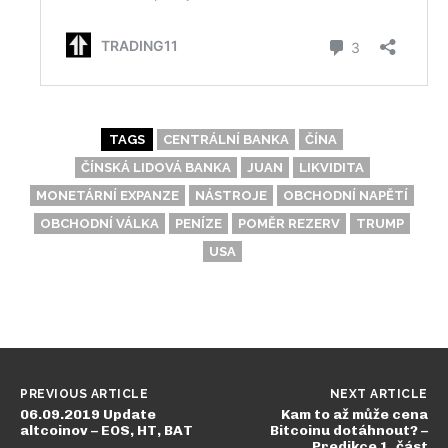
TAGS
CENTRÁLNÍ BANKA
ČÍNA
ČÍNSKÁ LIDOVÁ BANKA
JUAN
LIKVIDITA
MONETÁRNÍ EXPANZE
NÁSTROJE
OBCHODNÍ NAPĚTÍ
OBCHODNÍ VÁLKA
PENÍZE
POMĚR REZERV
TRUMP
USA
PREVIOUS ARTICLE
NEXT ARTICLE
06.09.2019 Update
Kam to až může cena
altcoinov – EOS, HT, BAT
Bitcoinu dotáhnout? –
Predikce 1. část