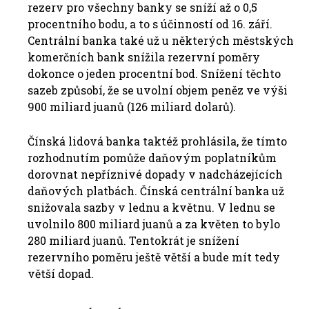
rezerv pro všechny banky se sníží až o 0,5
procentního bodu, a to s účinností od 16. září.
Centrální banka také už u některých městských
komerčních bank snížila rezervní poměry
dokonce o jeden procentní bod
.
Snížení těchto
sazeb způsobí, že se uvolní objem peněz ve výši
900 miliard juanů (126 miliard dolarů).
Čínská lidová banka taktéž prohlásila, že tímto
rozhodnutím pomůže daňovým poplatníkům
dorovnat nepříznivé dopady v nadcházejících
daňových platbách. Čínská centrální banka už
snižovala sazby v lednu a květnu.
V lednu se
uvolnilo
800 miliard juanů a za květen to bylo
280 miliard juanů. Tentokrát je snížení
rezervního poměru ještě větší a bude mít tedy
větší dopad.