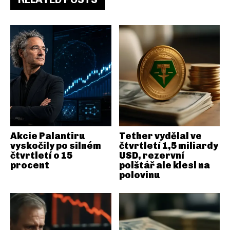
Akcie Palantiru
Tether vydělal ve
vyskočily po silném
čtvrtletí 1,5 miliardy
čtvrtletí o 15
USD, rezervní
procent
polštář ale klesl na
polovinu