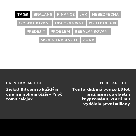
TAGS
BRALANS
FINANCE
JAK
NEBEZPECNA
OBCHODOVANI
OBCHODOVAT
PORTFOLIUM
PREDEJIT
PROBLEM
REBALANSOVANI
SKOLA TRADING11
ZONA
PREVIOUS ARTICLE
NEXT ARTICLE
Získat Bitcoin je každým
Tento kluk má pouze 16 let
dnem mnohem těžší – Proč
a už má svou vlastní
tomu tak je?
kryptoměnu, která mu
vydělala první miliony