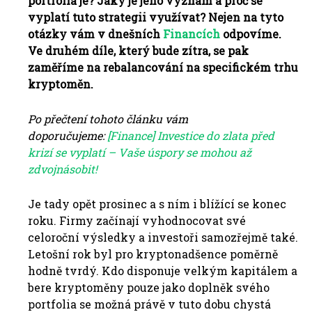
portfolia je? Jaký je jeho význam a proč se
vyplatí tuto strategii využívat? Nejen na tyto
otázky vám v dnešních
Financích
odpovíme.
Ve druhém díle, který bude zítra, se pak
zaměříme na rebalancování na specifickém trhu
kryptoměn.
Po přečtení tohoto článku vám
doporučujeme:
[Finance] Investice do zlata před
krizí se vyplatí – Vaše úspory se mohou až
zdvojnásobit!
Je tady opět prosinec a s ním i blížící se konec
roku. Firmy začínají vyhodnocovat své
celoroční výsledky a investoři samozřejmě také.
Letošní rok byl pro kryptonadšence poměrně
hodně tvrdý. Kdo disponuje velkým kapitálem a
bere kryptoměny pouze jako doplněk svého
portfolia se možná právě v tuto dobu chystá