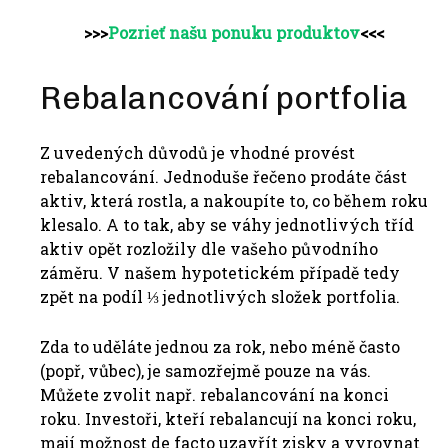
>>>
Pozrieť našu ponuku produktov
<<<
Rebalancování portfolia
Z uvedených důvodů je vhodné provést
rebalancování. Jednoduše řečeno prodáte část
aktiv, která rostla, a nakoupíte to, co během roku
klesalo. A to tak, aby se váhy jednotlivých tříd
aktiv opět rozložily dle vašeho původního
záměru. V našem hypotetickém případě tedy
zpět na podíl ⅓ jednotlivých složek portfolia.
Zda to uděláte jednou za rok, nebo méně často
(popř, vůbec), je samozřejmě pouze na vás.
Můžete zvolit např. rebalancování na konci
roku. Investoři, kteří rebalancují na konci roku,
mají možnost de facto uzavřít zisky a vyrovnat