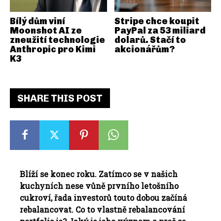
Bílý dům viní
Stripe chce koupit
Moonshot AI ze
PayPal za 53 miliard
zneužití technologie
dolarů. Stačí to
Anthropic pro Kimi
akcionářům?
K3
SHARE THIS POST
Blíží se konec roku. Zatímco se v našich
kuchyních nese vůně prvního letošního
cukroví, řada investorů touto dobou začíná
rebalancovat. Co to vlastně rebalancování