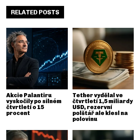
RELATED POSTS
Akcie Palantiru
Tether vydělal ve
vyskočily po silném
čtvrtletí 1,5 miliardy
čtvrtletí o 15
USD, rezervní
procent
polštář ale klesl na
polovinu