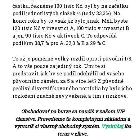
částku, řekněme 100 tisíc Kč, byl by na začátku
podíl jednotlivých složek ⅓ (tedy 33,3%). Na
konci roku by to však již bylo jinak. Měli byste
120 tisíc Kč v investici A, 100 tisíc v investici B
a jen 90 tisíc Kč v aktivech C. To odpovídá
podílům 38,7 % pro A, 32,3 % B a 29 % C.
To už je poměrně velký rozdíl oproti původní 1/3.
A to vše pouze za jediný rok. Umíte si
představit, jak by se podíl odchýlil od vašeho
původního záměru za 5 a více let? Z původně
pečlivě diverzifikovaného portfolia by bylo jeho
rozložení značně nevyvážené, a tím i rizikové.
Obchodovať na burze sa naučíš v našom VIP
členstve. Prevedieme ťa kompletnými základmi a
vytvoríš si vlastný obchodný systém.
Vyskúšaj
iba
teraz v zľave.