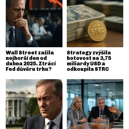
Wall Street zažila
Strategy zvýšila
nejhorší den od
hotovost na 3,75
dubna 2025. Ztrácí
miliardy USD a
Fed důvěru trhu?
odkoupila STRC