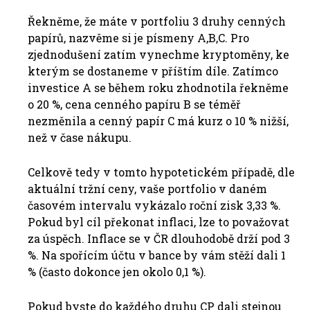
Řekněme, že máte v portfoliu 3 druhy cenných
papírů, nazvěme si je písmeny A,B,C. Pro
zjednodušení zatím vynechme kryptoměny, ke
kterým se dostaneme v příštím díle. Zatímco
investice A se během roku zhodnotila řekněme
o 20 %, cena cenného papíru B se téměř
nezměnila a cenný papír C má kurz o 10 % nižší,
než v čase nákupu.
Celkově tedy v tomto hypotetickém případě, dle
aktuální tržní ceny, vaše portfolio v daném
časovém intervalu vykázalo roční zisk 3,33 %.
Pokud byl cíl překonat inflaci, lze to považovat
za úspěch. Inflace se v ČR dlouhodobě drží pod 3
%. Na spořícím účtu v bance by vám stěží dali 1
% (často dokonce jen okolo 0,1 %).
Pokud byste do každého druhu CP dali stejnou