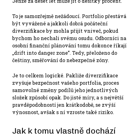
Jenže za deset let může jít o desítky procent.
To je samozřejmě nežádoucí. Portfolio přestává
být vyvážené a jakkoli dobrá počáteční
diverzifikace by mohla přijít vniveč, pokud
bychom ho nechali svému osudu. Odborníci na
osobní finanční plánování tomu dokonce říkají
„drift into danger zone”. Tedy, přeloženo do
češtiny, směřování do nebezpečné zóny.
Je to celkem logické. Pakliže diverzifikace
zvyšuje bezpečnost vašeho portfolia, proces
samovolné změny podílů jeho jednotlivých
složek způsobí opak. Do jisté míry, a s největší
pravděpodobností jen krátkodobě, se zvýší
výnosnost, avšak s ní vzroste také riziko.
Jak k tomu vlastně dochází