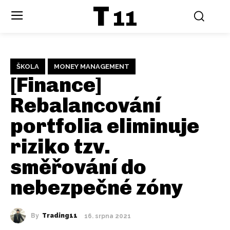
T
11
ŠKOLA
MONEY MANAGEMENT
[Finance]
Rebalancování
portfolia eliminuje
riziko tzv.
směřování do
nebezpečné zóny
By
Trading11
16. srpna 2021