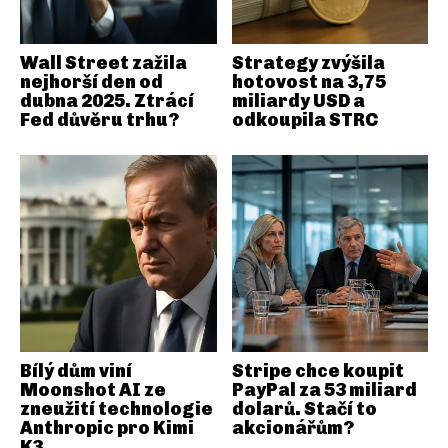
Wall Street zažila
Strategy zvýšila
nejhorší den od
hotovost na 3,75
dubna 2025. Ztrácí
miliardy USD a
Fed důvěru trhu?
odkoupila STRC
Bílý dům viní
Stripe chce koupit
Moonshot AI ze
PayPal za 53 miliard
zneužití technologie
dolarů. Stačí to
Anthropic pro Kimi
akcionářům?
K3