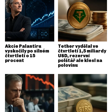
Akcie Palantiru
Tether vydělal ve
vyskočily po silném
čtvrtletí 1,5 miliardy
čtvrtletí o 15
USD, rezervní
procent
polštář ale klesl na
polovinu