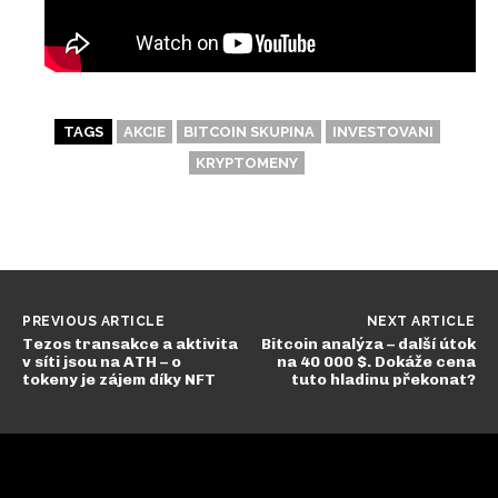
TAGS
AKCIE
BITCOIN SKUPINA
INVESTOVANI
KRYPTOMENY
PREVIOUS ARTICLE
NEXT ARTICLE
Tezos transakce a aktivita
Bitcoin analýza – další útok
v síti jsou na ATH – o
na 40 000 $. Dokáže cena
tokeny je zájem díky NFT
tuto hladinu překonat?