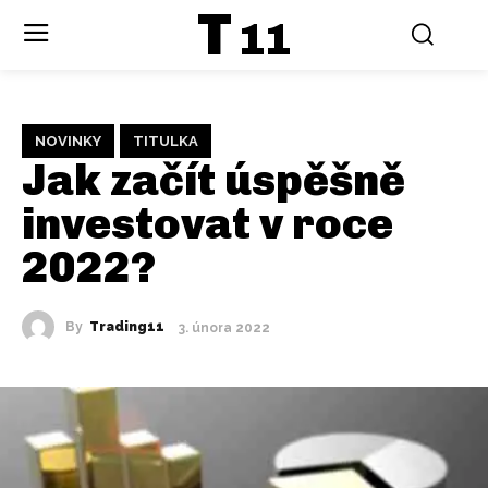
T
11
NOVINKY
TITULKA
Jak začít úspěšně
investovat v roce
2022?
By
Trading11
3. února 2022