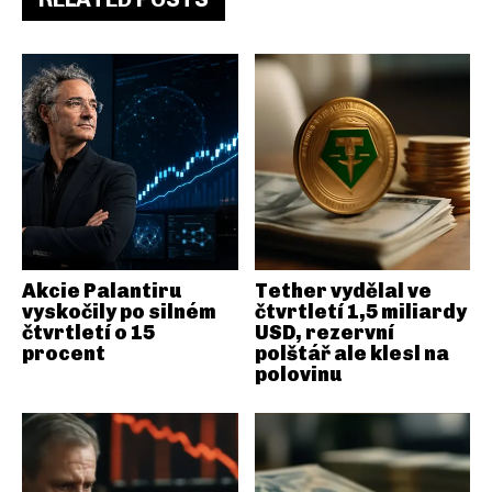
Akcie Palantiru
Tether vydělal ve
vyskočily po silném
čtvrtletí 1,5 miliardy
čtvrtletí o 15
USD, rezervní
procent
polštář ale klesl na
polovinu