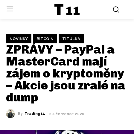
T
11
NOVINKY
BITCOIN
TITULKA
ZPRÁVY – PayPal a
MasterCard mají
zájem o kryptoměny
– Akcie jsou zralé na
dump
By
Trading11
20. července 2020