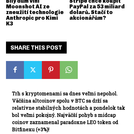
Bílý dům viní
Stripe chce koupit
Moonshot AI ze
PayPal za 53 miliard
zneužití technologie
dolarů. Stačí to
Anthropic pro Kimi
akcionářům?
K3
SHARE THIS POST
Trh s kryptomenami sa dnes veľmi nepohol.
Väčšina altcoinov spolu v BTC sa drží sa
relatívne stabilných hodnotách a pondelok tak
bol veľmi pokojný. Najväčší pohyb s midcap
coinov zaznamenal paradoxne LEO token od
Bitfinexu (+3%)!