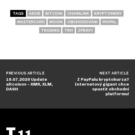
TAGS
AKCIE
BITCOIN
CHAINLINK
KRYPTOMENY
MASTERCARD
MOON
OBCHODOVANI
PAYPAL
TRADING
TRH
ZPRÁVY
PREVIOUS ARTICLE
NEXT ARTICLE
19.07.2020 Update
Z PayPalu kryptoburza?
altcoinov – XMR, XLM,
Internetový gigant chce
DASH
spustit obchodní
platformu!
T
11