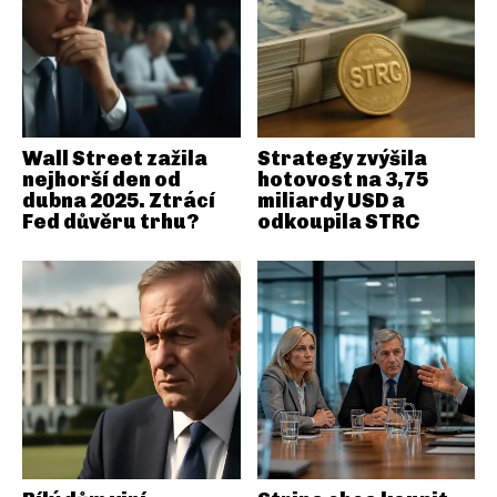
Wall Street zažila
Strategy zvýšila
nejhorší den od
hotovost na 3,75
dubna 2025. Ztrácí
miliardy USD a
Fed důvěru trhu?
odkoupila STRC