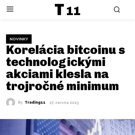
T
11
NOVINKY
Korelácia bitcoinu s
technologickými
akciami klesla na
trojročné minimum
By
Trading11
27. června 2023