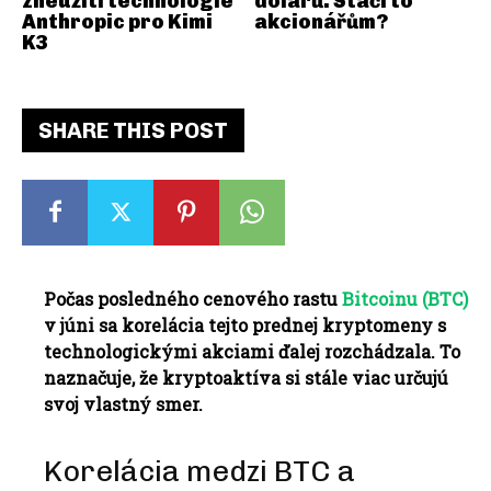
zneužití technologie
dolarů. Stačí to
Anthropic pro Kimi
akcionářům?
K3
SHARE THIS POST
Počas posledného cenového rastu
Bitcoinu (BTC)
v júni sa korelácia tejto prednej kryptomeny s
technologickými akciami ďalej rozchádzala.
To
naznačuje, že kryptoaktíva si stále viac určujú
svoj vlastný smer.
Korelácia medzi BTC a