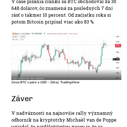
V čase písania článku sa BTC obchodoval za 30
648 dolárov, čo znamená za posledných 7 dní
rásť o takmer 10 percent.
Od začiatku roka si
potom Bitcoin pripísal viac ako 83 %.
Cena BTC v páre s USD – Zdroj: TradingView
Záver
V nadväznosti na najnovšie rally významný
odborník na kryptotrhy Michaël van de Poppe
uviedol, že najdôležitejšou vecou je, že sa