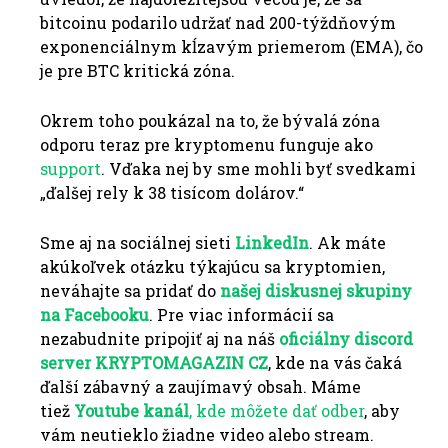
bitcoinu podarilo udržať nad 200-týždňovým
exponenciálnym kĺzavým priemerom (EMA), čo
je pre BTC kritická zóna.
Okrem toho poukázal na to, že bývalá zóna
odporu teraz pre kryptomenu funguje ako
support
.
Vďaka nej by sme mohli byť svedkami
„ďalšej rely k 38 tisícom dolárov.“
Sme aj na sociálnej sieti
LinkedIn
. Ak máte
akúkoľvek otázku týkajúcu sa kryptomien,
neváhajte sa pridať do
našej diskusnej skupiny
na Facebooku
. Pre viac informácií sa
nezabudnite pripojiť aj na náš
oficiálny discord
server KRYPTOMAGAZIN CZ
, kde na vás čaká
ďalší zábavný a zaujímavý obsah. Máme
tiež
Youtube
kanál
, kde môžete dať odber
, aby
vám neutieklo žiadne video alebo stream.