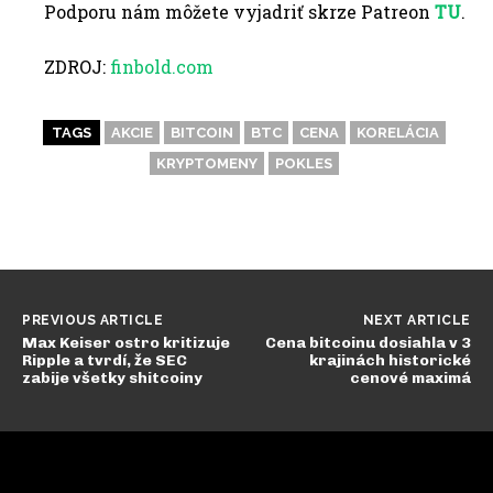
Podporu nám môžete vyjadriť skrze Patreon
TU
.
ZDROJ:
finbold.com
TAGS
AKCIE
BITCOIN
BTC
CENA
KORELÁCIA
KRYPTOMENY
POKLES
PREVIOUS ARTICLE
NEXT ARTICLE
Max Keiser ostro kritizuje
Cena bitcoinu dosiahla v 3
Ripple a tvrdí, že SEC
krajinách historické
zabije všetky shitcoiny
cenové maximá