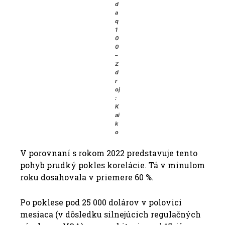
d
a
q
1
0
0
–
Z
d
r
oj
:
K
ai
k
o
V porovnaní s rokom 2022 predstavuje tento
pohyb prudký pokles korelácie.
Tá v minulom
roku dosahovala v priemere 60 %.
Po poklese pod 25 000 dolárov v polovici
mesiaca (v dôsledku silnejúcich regulačných