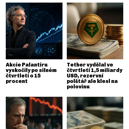
Akcie Palantiru
Tether vydělal ve
vyskočily po silném
čtvrtletí 1,5 miliardy
čtvrtletí o 15
USD, rezervní
procent
polštář ale klesl na
polovinu