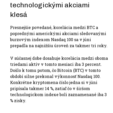
technologickými akciami
klesá
Presnejšie povedané, korelácia medzi BTC a
poprednými americkými akciami sledovanými
burzovým indexom Nasdaq 100 sa v júni
prepadla na najnižšiu úroveň za takmer tri roky.
V súčasnej dobe dosahuje korelácia medzi oboma
triedami aktív v tomto mesiaci iba 3 percent.
Došlo k tomu potom, čo Bitcoin (BTC) v tomto
období silne prekonal výkonnosť Nasdaq 100.
Konkrétne kryptomena číslo jedna si v júni
pripísala takmer 14 %, zatiaľ čo v širšom
technologickom indexe boli zaznamenané iba 3
% zisky.