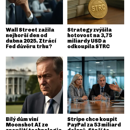
Wall Street zažila
Strategy zvýšila
nejhorší den od
hotovost na 3,75
dubna 2025. Ztrácí
miliardy USD a
Fed důvěru trhu?
odkoupila STRC
Bílý dům viní
Stripe chce koupit
Moonshot AI ze
PayPal za 53 miliard