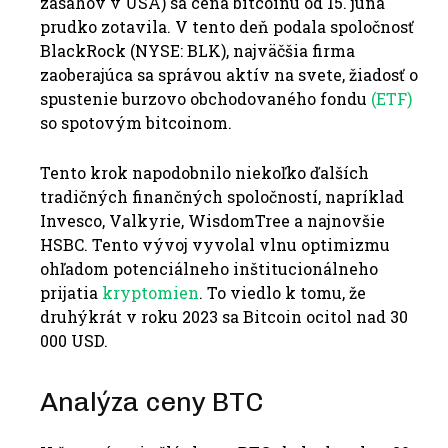
zásahov v USA) sa cena bitcoinu od 15. júna
prudko zotavila.
V tento deň podala spoločnosť
BlackRock (NYSE: BLK), najväčšia firma
zaoberajúca sa správou aktív na svete, žiadosť o
spustenie burzovo obchodovaného fondu
(ETF)
so spotovým bitcoinom.
Tento krok napodobnilo niekoľko ďalších
tradičných finančných spoločností, napríklad
Invesco, Valkyrie, WisdomTree a najnovšie
HSBC.
Tento vývoj vyvolal vlnu optimizmu
ohľadom potenciálneho inštitucionálneho
prijatia
kryptomien
.
To viedlo k tomu, že
druhýkrát v roku 2023 sa Bitcoin ocitol nad 30
000 USD.
Analýza ceny BTC