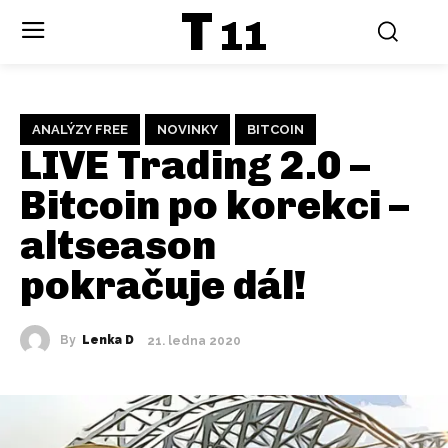
T
11
ANALÝZY FREE
NOVINKY
BITCOIN
LIVE Trading 2.0 –
Bitcoin po korekci –
altseason
pokračuje dál!
By
Lenka D
21. ledna 2020