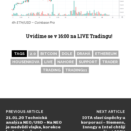
4h ETH/USD – Coinbase Pro
Uvidíme se v 16:00 na LIVE Tradingu!
TAGS
2.0
BITCOIN
DOLE
DRAHÁ
ETHEREUM
HOUSENKOVA
LIVE
NAHORE
SUPPORT
TRADER
TRADING
TRADING11
PREVIOUS ARTICLE
NEXT ARTICLE
21.01.20 Technická
IOTA slaví úspěchy u
analýza NEO/USD – Na NEO
korporací – Siemens,
je medvědí vlajka, korekce
Innogy a Intel chtějí