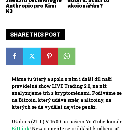
zneužití technologie
dolarů. Stačí to
Anthropic pro Kimi
akcionářům?
K3
SHARE THIS POST
Máme
tu
úterý
a
spolu
s
ním
i
další díl
naší
pravidelné
show
LIVE
Trading
2.0
,
na níž
analyzujeme
trh
s
kryptoměnami
.
Pod
íváme se
na
Bitcoin
, který udává
směr,
a
altcoiny
,
na
kterých se dá
vydělat
nejvíce peněz
.
Už
dnes
(
21. 1
.)
V 16:00
na našem
YouTube
kanále
BitLink
!
Nezapomeňte
se
přihlásit
k odběru
,
ať