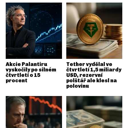
Akcie Palantiru
Tether vydělal ve
vyskočily po silném
čtvrtletí 1,5 miliardy
čtvrtletí o 15
USD, rezervní
procent
polštář ale klesl na
polovinu