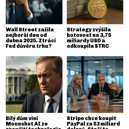
Wall Street zažila
Strategy zvýšila
nejhorší den od
hotovost na 3,75
dubna 2025. Ztrácí
miliardy USD a
Fed důvěru trhu?
odkoupila STRC
Bílý dům viní
Stripe chce koupit
Moonshot AI ze
PayPal za 53 miliard