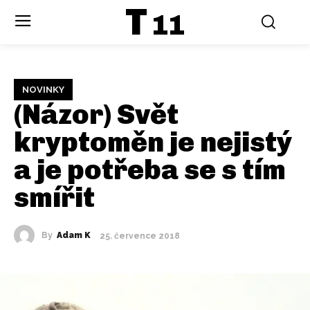
T
11
NOVINKY
(Názor) Svět
kryptoměn je nejistý
a je potřeba se s tím
smířit
By
Adam K
25. července 2018