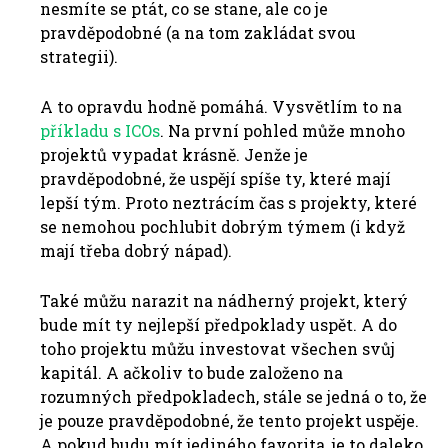
nesmíte se ptát, co se stane, ale co je
pravděpodobné (a na tom zakládat svou
strategii).
A to opravdu hodně pomáhá. Vysvětlím to na
příkladu s ICOs
. Na první pohled může mnoho
projektů vypadat krásně. Jenže je
pravděpodobné, že uspějí spíše ty, které mají
lepší tým. Proto neztrácím čas s projekty, které
se nemohou pochlubit dobrým týmem (i když
mají třeba dobrý nápad).
Také můžu narazit na nádherný projekt, který
bude mít ty nejlepší předpoklady uspět. A do
toho projektu můžu investovat všechen svůj
kapitál. A ačkoliv to bude založeno na
rozumných předpokladech, stále se jedná o to, že
je pouze pravděpodobné, že tento projekt uspěje.
A pokud budu mít jediného favorita, je to daleko