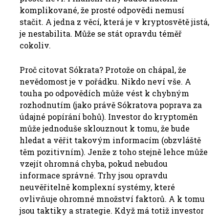
komplikované, že prosté odpovědi nemusí
stačit. A jedna z věcí, která je v kryptosvětě jistá,
je nestabilita. Může se stát opravdu téměř
cokoliv.
Proč citovat Sókrata? Protože on chápal, že
nevědomost je v pořádku. Nikdo neví vše. A
touha po odpovědích může vést k chybným
rozhodnutím (jako právě Sókratova poprava za
údajné popírání bohů). Investor do kryptoměn
může jednoduše sklouznout k tomu, že bude
hledat a věřit takovým informacím (obzvláště
těm pozitivním). Jenže z toho stejně lehce může
vzejít ohromná chyba, pokud nebudou
informace správné. Trhy jsou opravdu
neuvěřitelně komplexní systémy, které
ovlivňuje ohromné množství faktorů. A k tomu
jsou taktiky a strategie. Když má totiž investor