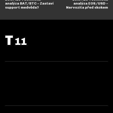
analýza BAT/BTC – Zastaví
analýza EOS/USD –
support medvěda?
Nervozita před skokem
T
11