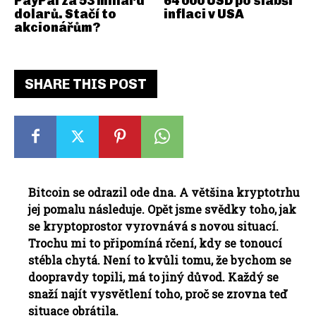
PayPal za 53 miliard
64 000 USD po slabší
dolarů. Stačí to
inflaci v USA
akcionářům?
SHARE THIS POST
Bitcoin se odrazil ode dna. A většina kryptotrhu
jej pomalu následuje. Opět jsme svědky toho, jak
se kryptoprostor vyrovnává s novou situací.
Trochu mi to připomíná rčení, kdy se tonoucí
stébla chytá. Není to kvůli tomu, že bychom se
doopravdy topili, má to jiný důvod. Každý se
snaží najít vysvětlení toho, proč se zrovna teď
situace obrátila.