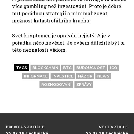
více gambling než investování. Proto je dobré
mít pořádnou strategii a minimalizovat
možnost katastrofálního krachu.
Svět kryptoměn je opravdu nejistý. A je v
pořádku něco nevědět. Je ovšem důležité být si
této neznalosti vědom.
TAGS
BLOCKCHAIN
BTC
BUDOUCNOST
ICO
INFORMACE
INVESTICE
NÁZOR
NEWS
ROZHODOVÁNÍ
ZPRÁVY
PREVIOUS ARTICLE
NEXT ARTICLE
25.07.18 Technická
25.07.18 Technická