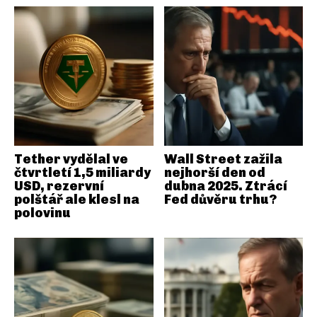
Tether vydělal ve
Wall Street zažila
čtvrtletí 1,5 miliardy
nejhorší den od
USD, rezervní
dubna 2025. Ztrácí
polštář ale klesl na
Fed důvěru trhu?
polovinu