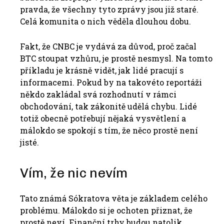
pravda, že všechny tyto zprávy jsou již staré.
Celá komunita o nich věděla dlouhou dobu.
Fakt, že CNBC je vydává za důvod, proč začal
BTC stoupat vzhůru, je prostě nesmysl. Na tomto
příkladu je krásně vidět, jak lidé pracují s
informacemi. Pokud by na takovéto reportáži
někdo zakládal svá rozhodnutí v rámci
obchodování, tak zákonitě udělá chybu. Lidé
totiž obecně potřebují nějaká vysvětlení a
málokdo se spokojí s tím, že něco prostě není
jisté.
Vím, že nic nevím
Tato známá Sókratova věta je základem celého
problému. Málokdo si je ochoten přiznat, že
prostě neví. Finanční trhy budou natolik