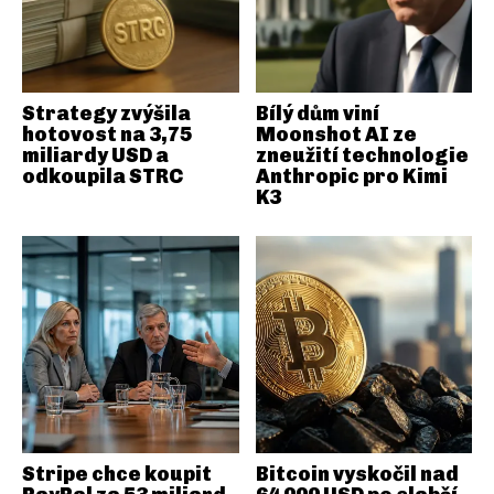
Strategy zvýšila
Bílý dům viní
hotovost na 3,75
Moonshot AI ze
miliardy USD a
zneužití technologie
odkoupila STRC
Anthropic pro Kimi
K3
Stripe chce koupit
Bitcoin vyskočil nad