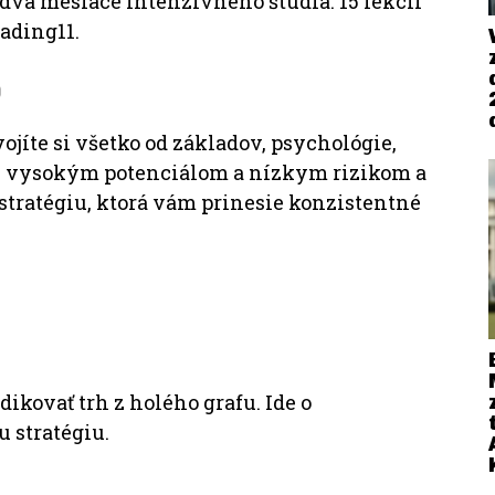
va mesiace intenzívneho štúdia. 15 lekcií
ading11.
0
ojíte si všetko od základov, psychológie,
 s vysokým potenciálom a nízkym rizikom a
stratégiu, ktorá vám prinesie konzistentné
dikovať trh z holého grafu. Ide o
 stratégiu.