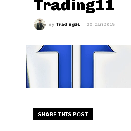
Trading11
By
Trading11
20. září 2018
SHARE THIS POST