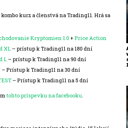
 o kombo kurz a členstvá na Trading11. Hrá sa
chodovanie Kryptomien 1.0
+
Price Action
d XL
– prístup k Trading11 na 180 dní
d L
– prístup k Trading11 na 90 dní
M
– Prístup k Trading11 na 30 dní
TEST
– Prístup k Trading11 na 5 dní
ním
tohto príspevku na facebooku
.