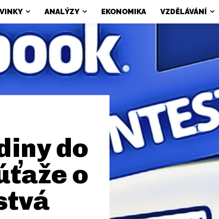
VINKY
ANALÝZY
EKONOMIKA
VZDĚLÁVÁNÍ
diny do
úťaže o
stvá