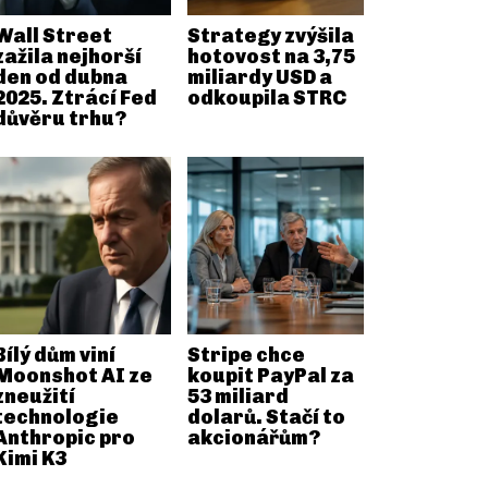
Wall Street
Strategy zvýšila
zažila nejhorší
hotovost na 3,75
den od dubna
miliardy USD a
2025. Ztrácí Fed
odkoupila STRC
důvěru trhu?
Bílý dům viní
Stripe chce
Moonshot AI ze
koupit PayPal za
zneužití
53 miliard
technologie
dolarů. Stačí to
Anthropic pro
akcionářům?
Kimi K3