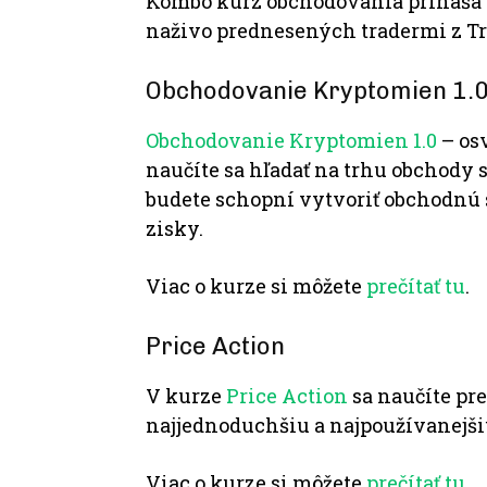
Kombo kurz obchodovania prináša d
naživo prednesených tradermi z Tr
Obchodovanie Kryptomien 1.
Obchodovanie Kryptomien 1.0
– osv
naučíte sa hľadať na trhu obchody
budete schopní vytvoriť obchodnú 
zisky.
Viac o kurze si môžete
prečítať tu
.
Price Action
V kurze
Price Action
sa naučíte pre
najjednoduchšiu a najpoužívanejšiu
Viac o kurze si môžete
prečítať tu
.