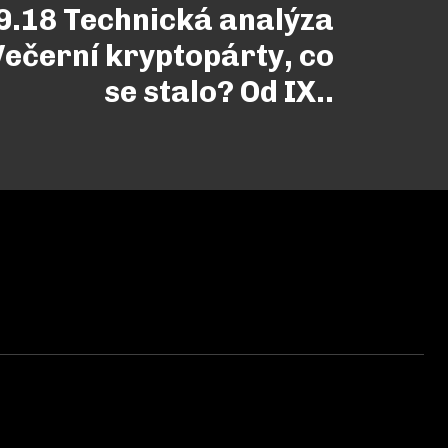
9.18 Technická analýza
ečerní kryptopárty, co
se stalo? Od IX..