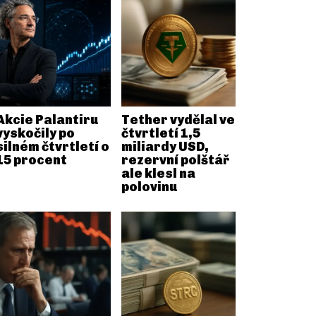
Akcie Palantiru
Tether vydělal ve
vyskočily po
čtvrtletí 1,5
silném čtvrtletí o
miliardy USD,
15 procent
rezervní polštář
ale klesl na
polovinu