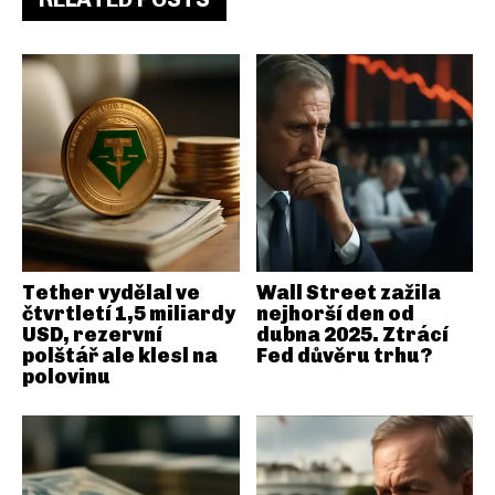
Tether vydělal ve
Wall Street zažila
čtvrtletí 1,5 miliardy
nejhorší den od
USD, rezervní
dubna 2025. Ztrácí
polštář ale klesl na
Fed důvěru trhu?
polovinu