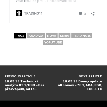
TAGS
ANALYZA
NOVA
SERIA
TRADING11
YOPUTUBE
PREVIOUS ARTICLE
NEXT ARTICLE
18.09.18 Technická
18.09.18 Denný update
analýza BTC/USD – Bez
altcoinov – ZEC, ADA, RDD,
překvapení, od IX..
EOS, ETC