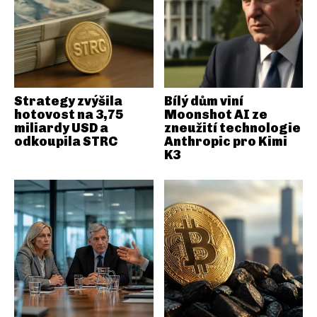
Strategy zvýšila
Bílý dům viní
hotovost na 3,75
Moonshot AI ze
miliardy USD a
zneužití technologie
odkoupila STRC
Anthropic pro Kimi
K3