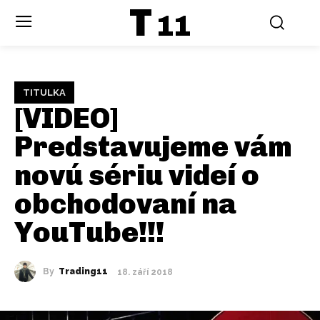
T
11
TITULKA
[VIDEO]
Predstavujeme vám
novú sériu videí o
obchodovaní na
YouTube!!!
By
Trading11
18. září 2018