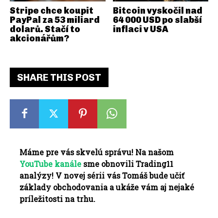
Stripe chce koupit
Bitcoin vyskočil nad
PayPal za 53 miliard
64 000 USD po slabší
dolarů. Stačí to
inflaci v USA
akcionářům?
SHARE THIS POST
Máme pre vás skvelú správu! Na našom
YouTube kanále
sme obnovili Trading11
analýzy! V novej sérii vás Tomáš bude učiť
základy obchodovania a ukáže vám aj nejaké
príležitosti na trhu.