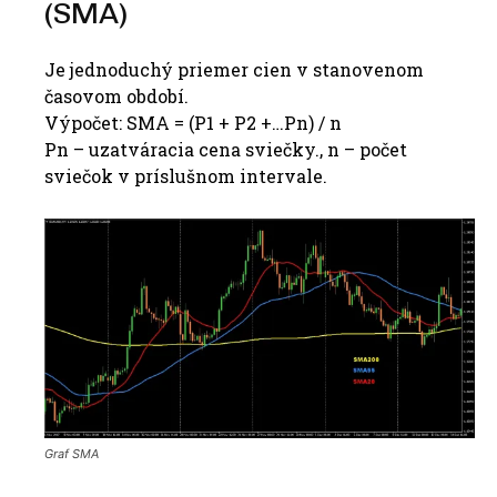
(SMA)
Je jednoduchý priemer cien v stanovenom
časovom období.
Výpočet: SMA = (P1 + P2 +…Pn) / n
Pn – uzatváracia cena sviečky., n – počet
sviečok v príslušnom intervale.
Graf SMA