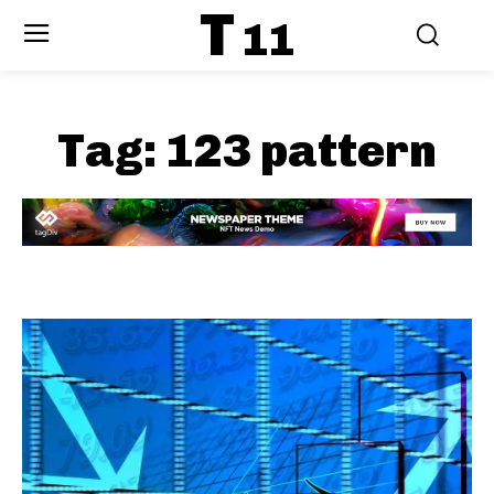
T
11
Tag:
123 pattern