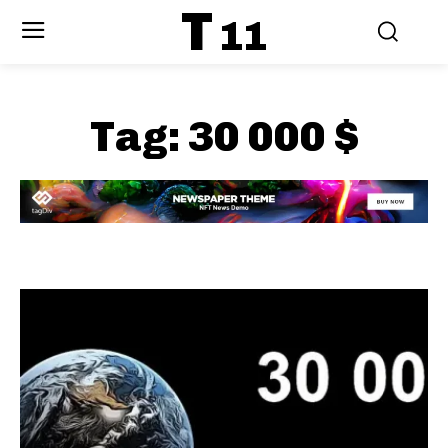
T
11
Tag:
30 000 $