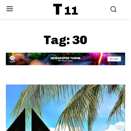
T
11
Tag:
30