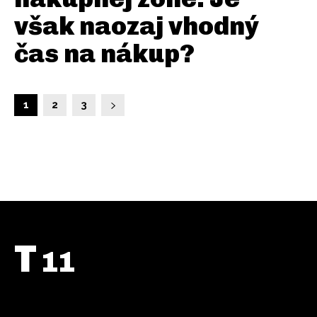
však naozaj vhodný
čas na nákup?
1
2
3
T
11