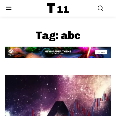
T
11
Tag:
abc