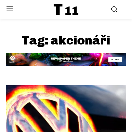
T
11
Tag:
akcionáři