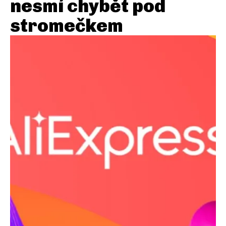
nesmí chybět pod
stromečkem