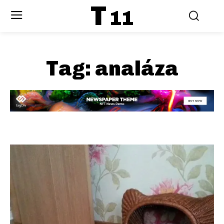
T
11
Tag:
analáza