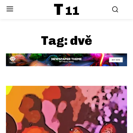
T
11
Tag:
dvě