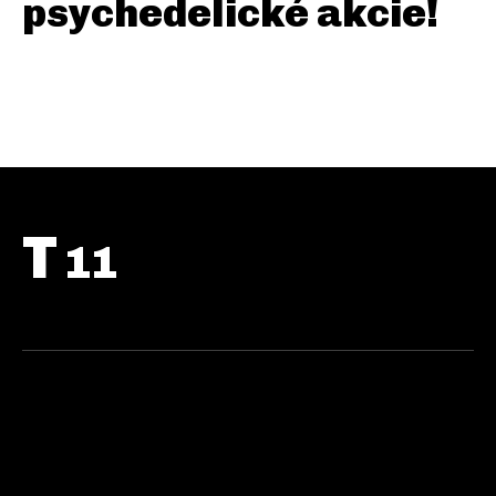
psychedelické akcie!
T
11