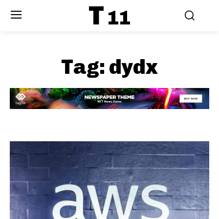
T
11
Tag:
dydx