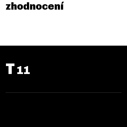
zhodnocení
T
11