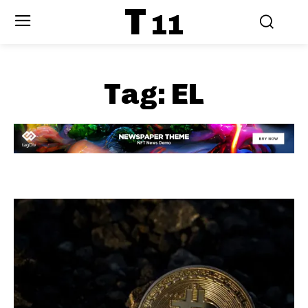
T
11
Tag:
EL