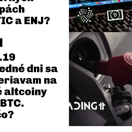
pách
IC a ENJ?
.19
edné dni sa
eriavam na
 altcoiny
 BTC.
čo?