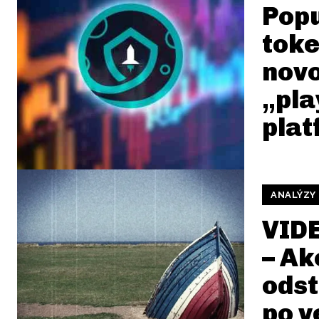
Pop
toke
novo
„pla
pla
ANALÝZY
VID
– Ak
ods
po v