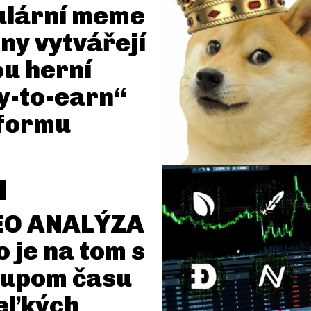
ulární meme
ny vytvářejí
u herní
y-to-earn“
tformu
EO ANALÝZA
o je na tom s
tupom času
eľkých