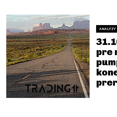
ANALÝZY
31.1
pre 
pum
kon
prer