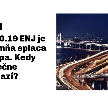
0.19 ENJ je
mňa spiaca
pa. Kedy
ečne
azí?