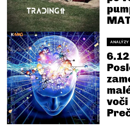
pum
MAT
ANALÝZY
6.12
Posl
zam
malé
voči
Pre