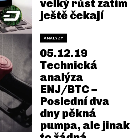
velký růst zatím
ještě čekají
ANALÝZY
05.12.19
Technická
analýza
ENJ/BTC –
Poslední dva
dny pěkná
pumpa, ale jinak
to žádná