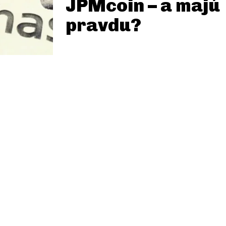
JPMcoin – a majú
pravdu?