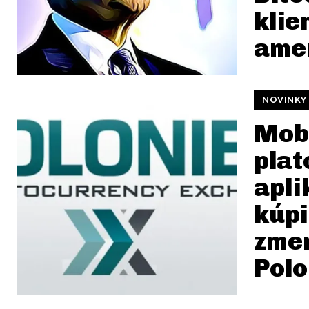
klie
ame
NOVINKY
Mob
plat
apli
kúpi
zme
Polo