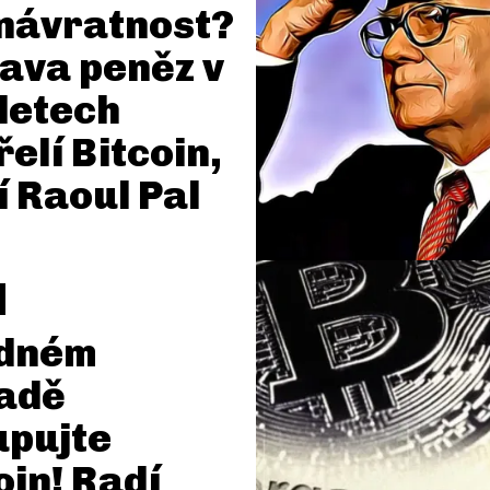
návratnost?
ava peněz v
 letech
řelí Bitcoin,
í Raoul Pal
ádném
adě
upujte
oin! Radí