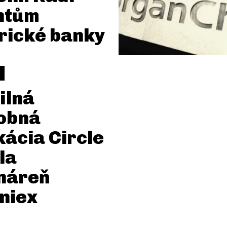
ntům
rické banky
ilná
obná
kácia Circle
la
náreň
niex