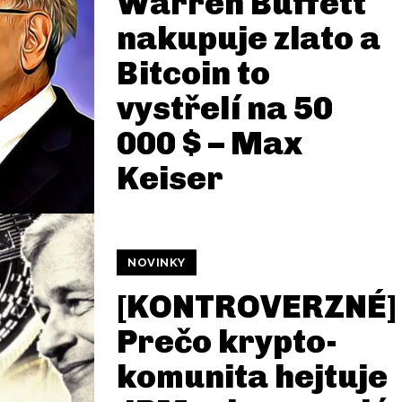
Warren Buffett
nakupuje zlato a
Bitcoin to
vystřelí na 50
000 $ – Max
Keiser
NOVINKY
[KONTROVERZNÉ]
Prečo krypto-
komunita hejtuje