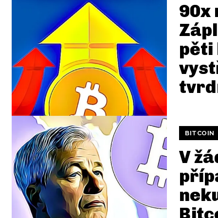
90x 
Zápl
pěti
vyst
tvrd
BITCOIN
V ž
příp
nek
Bitc