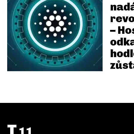
nadá
revo
– Ho
odk
hodl
zůst
T
11