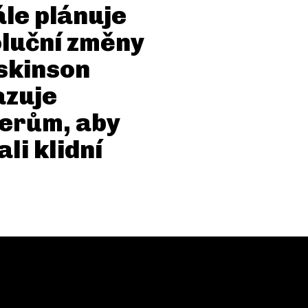
le plánuje
luční změny
skinson
azuje
erům, aby
ali klidní