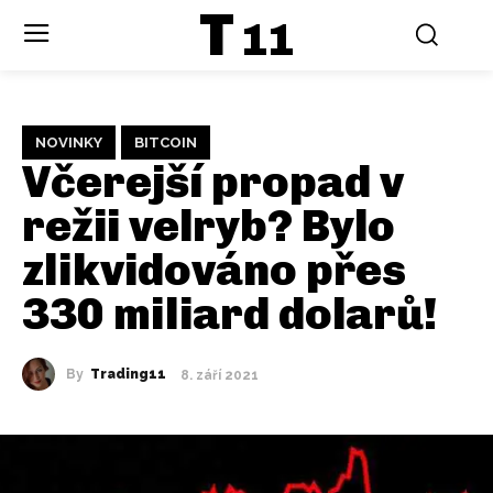
T
11
NOVINKY
BITCOIN
Včerejší propad v
režii velryb? Bylo
zlikvidováno přes
330 miliard dolarů!
By
Trading11
8. září 2021