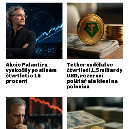
Akcie Palantiru
Tether vydělal ve
vyskočily po silném
čtvrtletí 1,5 miliardy
čtvrtletí o 15
USD, rezervní
procent
polštář ale klesl na
polovinu