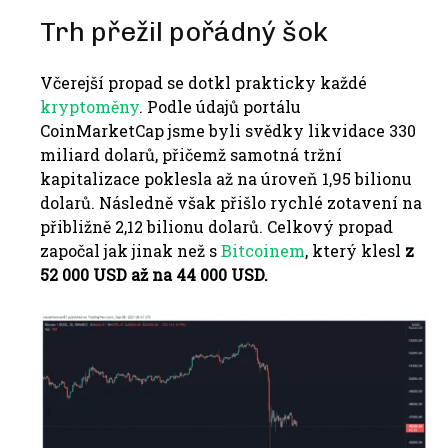
Trh přežil pořádný šok
Včerejší propad se dotkl prakticky každé
kryptoměny
. Podle údajů portálu
CoinMarketCap jsme byli svědky likvidace 330
miliard dolarů, přičemž samotná tržní
kapitalizace poklesla až na úroveň 1,95 bilionu
dolarů. Následně však přišlo rychlé zotavení na
přibližně 2,12 bilionu dolarů. Celkový propad
započal jak jinak než s
Bitcoinem
, který klesl
z
52 000 USD až na 44 000 USD.