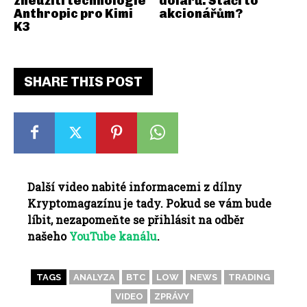
zneužití technologie
dolarů. Stačí to
Anthropic pro Kimi
akcionářům?
K3
SHARE THIS POST
Další video nabité informacemi z dílny
Kryptomagazínu je tady. Pokud se vám bude
líbit, nezapomeňte se přihlásit na odběr
našeho
YouTube kanálu
.
TAGS
ANALYZA
BTC
LOW
NEWS
TRADING
VIDEO
ZPRÁVY