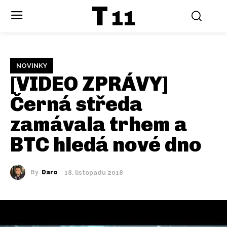
T
11
NOVINKY
[VIDEO ZPRÁVY]
Černá středa
zamávala trhem a
BTC hledá nové dno
By
Daro
18. listopadu 2018