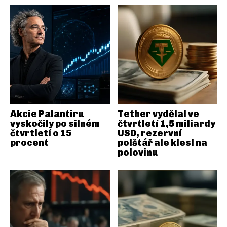
Akcie Palantiru
Tether vydělal ve
vyskočily po silném
čtvrtletí 1,5 miliardy
čtvrtletí o 15
USD, rezervní
procent
polštář ale klesl na
polovinu