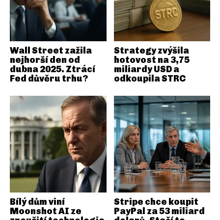
Wall Street zažila
Strategy zvýšila
nejhorší den od
hotovost na 3,75
dubna 2025. Ztrácí
miliardy USD a
Fed důvěru trhu?
odkoupila STRC
Bílý dům viní
Stripe chce koupit
Moonshot AI ze
PayPal za 53 miliard