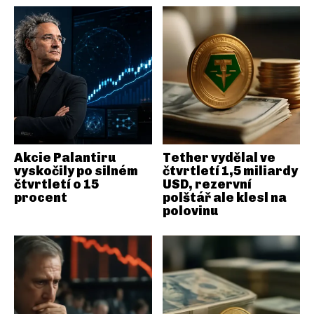
Akcie Palantiru
Tether vydělal ve
vyskočily po silném
čtvrtletí 1,5 miliardy
čtvrtletí o 15
USD, rezervní
procent
polštář ale klesl na
polovinu