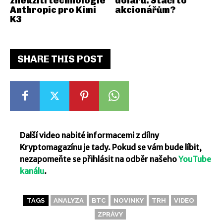
zneužití technologie
dolarů. Stačí to
Anthropic pro Kimi
akcionářům?
K3
SHARE THIS POST
Další video nabité informacemi z dílny
Kryptomagazínu je tady. Pokud se vám bude líbit,
nezapomeňte se přihlásit na odběr našeho
YouTube
kanálu
.
TAGS
ANALYZA
BTC
NOVINKY
TRH
VIDEO
ZPRÁVY