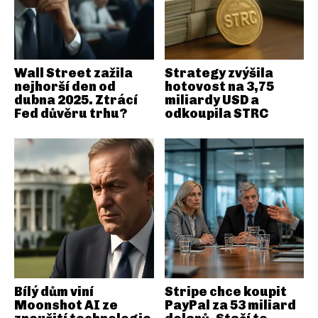
Wall Street zažila
Strategy zvýšila
nejhorší den od
hotovost na 3,75
dubna 2025. Ztrácí
miliardy USD a
Fed důvěru trhu?
odkoupila STRC
Bílý dům viní
Stripe chce koupit
Moonshot AI ze
PayPal za 53 miliard