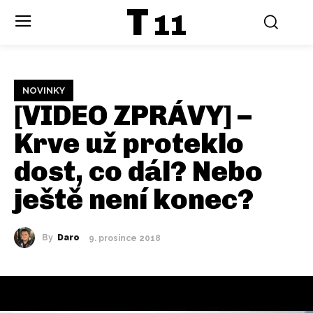
T
11
NOVINKY
[VIDEO ZPRÁVY] –
Krve už proteklo
dost, co dál? Nebo
ještě není konec?
By
Daro
9. prosince 2018