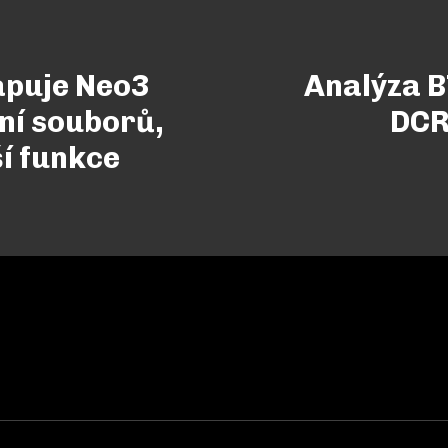
apuje Neo3
Analýza B
ní souborů,
DCR
ší funkce