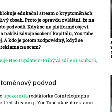
 zablokuje edukační stream o kryptoměnách
dlivý obsah.
Proto je opravdu zvláštní, že na
pto podvodů.
Když se na platformě objeví
 a nabízí zdvojnásobení kapitálu, YouTube
j.
A kdo je potom zodpovědný, když se
í reklama na scam?
je Neo3 updatem! Přibývá sdílení souborů,
ptoměnový podvod
no
upozornila
redaktorka Cointelegraphu
ostřed streamu jí YouTube ukázal reklamu