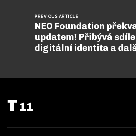
PREVIOUS ARTICLE
NEO Foundation překv
updatem! Přibývá sdíle
digitální identita a dal
T
11