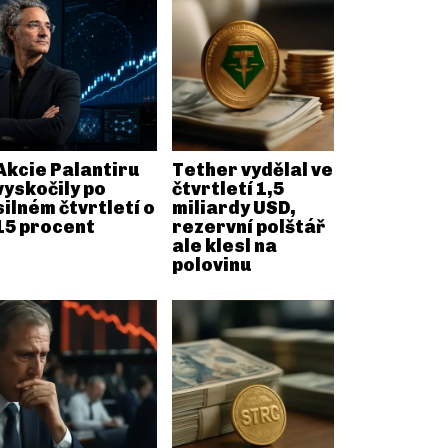
Akcie Palantiru
Tether vydělal ve
vyskočily po
čtvrtletí 1,5
silném čtvrtletí o
miliardy USD,
15 procent
rezervní polštář
ale klesl na
polovinu