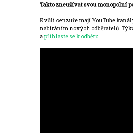
Takto zneužívat svou monopolní po
Kvůli cenzuře mají YouTube kanál
nabíráním nových odběratelů.
Týká
a
přihlaste se k odběru
.