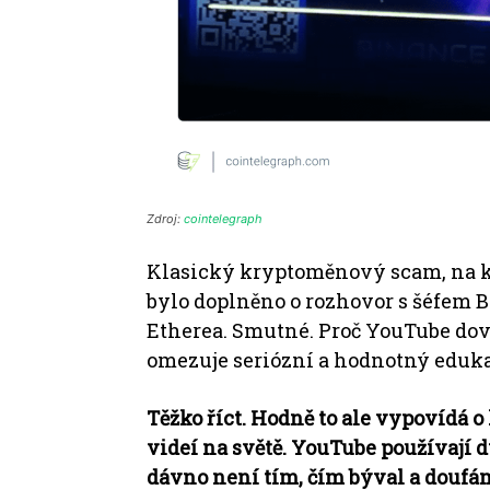
Zdroj:
cointelegraph
Klasický kryptoměnový scam, na k
bylo doplněno o rozhovor s šéfem
Etherea.
Smutné.
Proč YouTube dov
omezuje seriózní a hodnotný eduk
Těžko říct.
Hodně to ale vypovídá o
videí na světě.
YouTube používají d
dávno není tím, čím býval a doufám