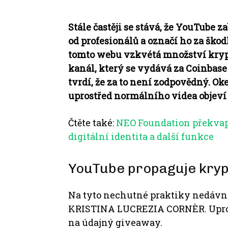
Stále častěji se stává, že YouTube
od profesionálů a označí ho za ško
tomto webu vzkvétá množství kry
kanál, který se vydává za Coinbase
tvrdí, že za to není zodpovědný.
Oke
uprostřed normálního videa objev
Čtěte také:
NEO Foundation překvapu
digitální identita a další funkce
YouTube propaguje kry
Na tyto nechutné praktiky nedáv
KRISTINA LUCREZIA CORNÈR.
Upr
na údajný giveaway.