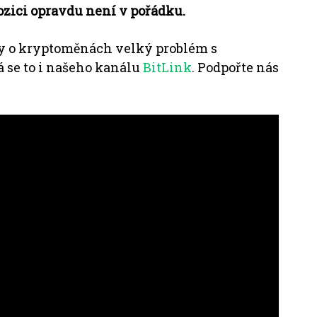
zici opravdu není v pořádku.
y o kryptoměnách velký problém s
 se to i našeho kanálu
BitLink
.
Podpořte nás