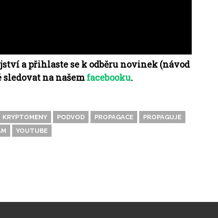
ství a přihlaste se k odběru novinek (návod
é sledovat na našem
facebooku
.
KRYPTOMENY
PODVOD
PROPAGACE
PROPAGUJE
AM
YOUTUBE