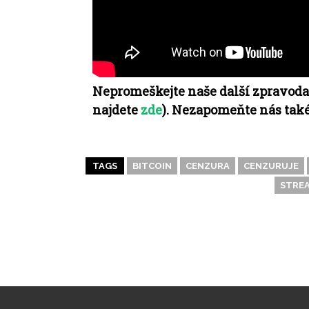
Nepromeškejte naše další zpravodaj
najdete
zde
). Nezapomeňte nás tak
TAGS
BITCOIN
CENZURA
CENZURUJE
STRE