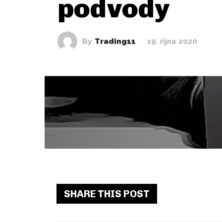
podvody
By
Trading11
19. října 2020
SHARE THIS POST