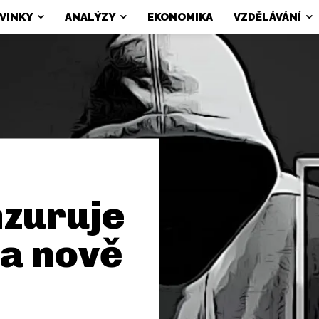
VINKY
ANALÝZY
EKONOMIKA
VZDĚLÁVÁNÍ
zuruje
a nově