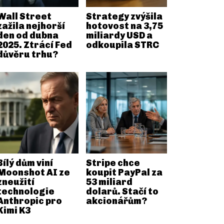
Wall Street
Strategy zvýšila
zažila nejhorší
hotovost na 3,75
den od dubna
miliardy USD a
2025. Ztrácí Fed
odkoupila STRC
důvěru trhu?
Bílý dům viní
Stripe chce
Moonshot AI ze
koupit PayPal za
zneužití
53 miliard
technologie
dolarů. Stačí to
Anthropic pro
akcionářům?
Kimi K3