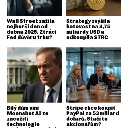
Wall Street zažila
Strategy zvýšila
nejhorší den od
hotovost na 3,75
dubna 2025. Ztrácí
miliardy USD a
Fed důvěru trhu?
odkoupila STRC
Bílý dům viní
Stripe chce koupit
Moonshot AI ze
PayPal za 53 miliard
zneužití
dolarů. Stačí to
technologie
akcionářům?