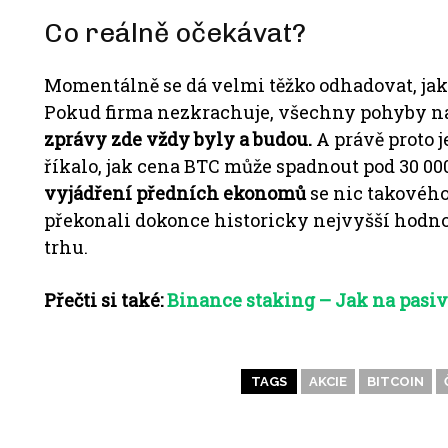
Co reálně očekávat?
Momentálně se dá velmi těžko odhadovat, jak
Pokud firma nezkrachuje, všechny pohyby na
zprávy zde vždy byly a budou.
A právě proto j
říkalo, jak cena BTC může spadnout pod 30 00
vyjádření předních ekonomů
se nic takového
překonali dokonce historicky nejvyšší hodn
trhu.
Přečti si také:
Binance staking – Jak na pasivn
TAGS
AKCIE
BITCOIN