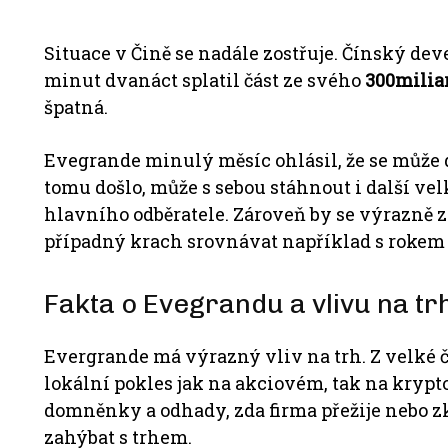
Situace v Čině se nadále zostřuje.
Čínský deve
minut dvanáct splatil část ze svého
300milia
špatná.
Evegrande minulý měsíc ohlásil, že se může 
tomu došlo, může s sebou stáhnout i další vel
hlavního odběratele.
Zároveň by se výrazně 
případný krach srovnávat například s rokem 200
Fakta o Evegrandu a vlivu na tr
Evergrande má výrazný vliv na trh.
Z velké 
lokální pokles jak na akciovém, tak na kry
domněnky a odhady, zda firma přežije nebo z
zahýbat s trhem.