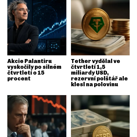
Akcie Palantiru
Tether vydělal ve
vyskočily po silném
čtvrtletí 1,5
čtvrtletí o 15
miliardy USD,
procent
rezervní polštář ale
klesl na polovinu