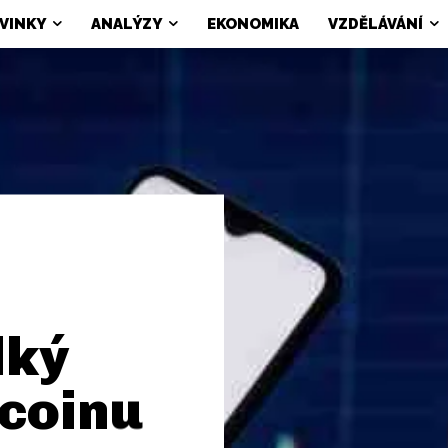
VINKY
ANALÝZY
EKONOMIKA
VZDĚLÁVÁNÍ
lký
tcoinu