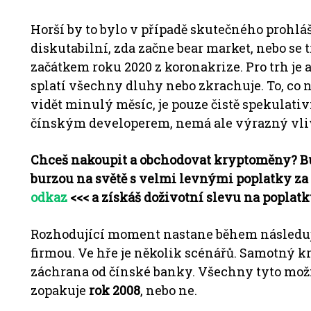
Horší by to bylo v případě skutečného prohlá
diskutabilní, zda začne bear market, nebo se
začátkem roku 2020 z koronakrize.
Pro trh je 
splatí všechny dluhy nebo zkrachuje.
To, co 
vidět minulý měsíc, je pouze čistě spekulativn
čínským developerem, nemá ale výrazný vliv 
Chceš nakoupit a obchodovat kryptoměny?
B
burzou na světě s velmi levnými poplatky z
odkaz
<<< a získáš doživotní slevu na poplat
Rozhodující moment nastane během následujíc
firmou.
Ve hře je několik scénářů.
Samotný k
záchrana od čínské banky.
Všechny tyto možn
zopakuje
rok 2008
,
nebo ne.