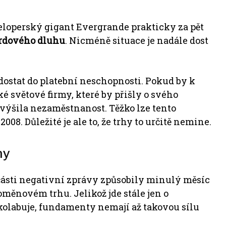
loperský gigant Evergrande prakticky za pět
rdového dluhu
. Nicméně situace je n
adále dost
dostat do platební neschopnosti.
Pokud by k
ké světové firmy, které by přišly o svého
zvýšila nezaměstnanost.
Těžko lze tento
8. Důležité je ale to, že trhy to určitě nemine.
hy
části negativní zprávy způsobily minulý měsíc
ptoměnovém trhu.
Jelikož jde stále jen o
kolabuje, fundamenty nemají až takovou sílu