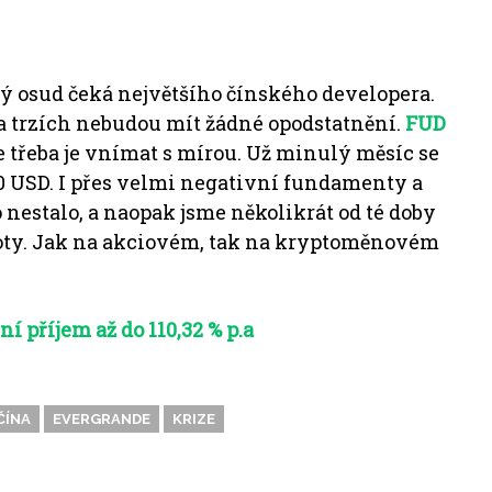
ý osud čeká největšího čínského developera.
 trzích nebudou mít žádné opodstatnění.
FUD
e třeba je vnímat s mírou.
Už minulý měsíc se
0 USD.
I přes velmi negativní fundamenty a
 nestalo, a naopak jsme několikrát od té doby
oty.
Jak na akciovém, tak na kryptoměnovém
í příjem až do 110,32 % p.a
ČÍNA
EVERGRANDE
KRIZE