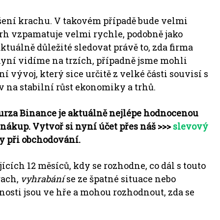
šení krachu.
V takovém případě bude velmi
 trh vzpamatuje velmi rychle, podobně jako
aktuálně důležité sledovat právě to, zda firma
nyní vidíme na trzích, případně jsme mohli
í vývoj, který sice určitě z velké části souvisí s
na stabilní růst ekonomiky a trhů.
urza Binance je aktuálně nejlépe hodnocenou
a nákup.
Vytvoř si nyní účet přes náš >>>
slevový
ky při obchodování.
ích 12 měsíců, kdy se rozhodne, co dál s touto
rach,
vyhrabání
se ze špatné situace nebo
osti jsou ve hře a mohou rozhodnout, zda se