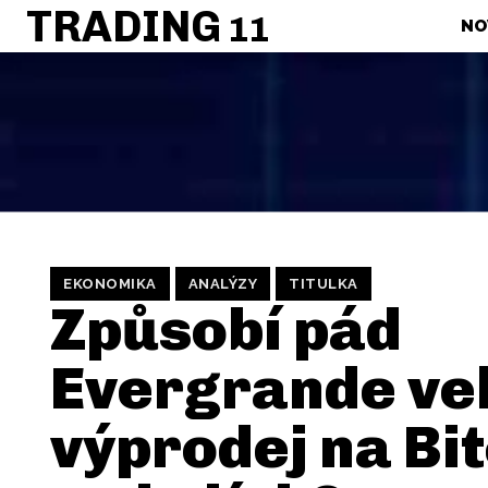
TRADING
11
NO
EKONOMIKA
ANALÝZY
TITULKA
Způsobí pád
Evergrande ve
výprodej na Bi