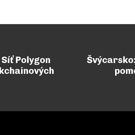
 Síť Polygon
Švýcarsko:
ockchainových
pomo