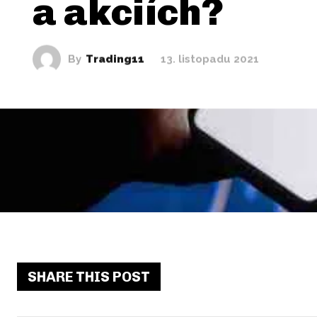
a akciích?
By
Trading11
13. listopadu 2021
SHARE THIS POST