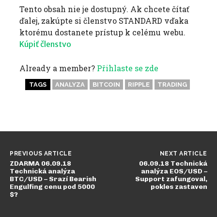
Tento obsah nie je dostupný. Ak chcete čítať
ďalej, zakúpte si členstvo STANDARD vďaka
ktorému dostanete prístup k celému webu.
Kúpiť členstvo
Already a member?
Přihlaste se zde
TAGS
ANALYZA
BITCOIN
RIPPLE
TRADING
PREVIOUS ARTICLE
NEXT ARTICLE
ZDARMA 06.09.18
06.09.18 Technická
Technická analýza
analýza EOS/USD –
BTC/USD – Srazí Bearish
Support zafungoval,
Engulfing cenu pod 5000
pokles zastaven
$?