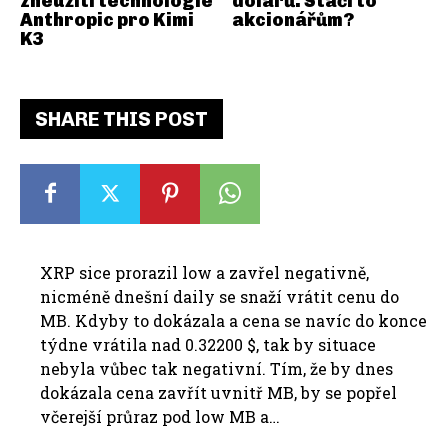
zneužití technologie
dolarů. Stačí to
Anthropic pro Kimi
akcionářům?
K3
SHARE THIS POST
XRP sice prorazil low a zavřel negativně,
nicméně dnešní daily se snaží vrátit cenu do
MB. Kdyby to dokázala a cena se navíc do konce
týdne vrátila nad 0.32200 $, tak by situace
nebyla vůbec tak negativní. Tím, že by dnes
dokázala cena zavřít uvnitř MB, by se popřel
včerejší průraz pod low MB a…