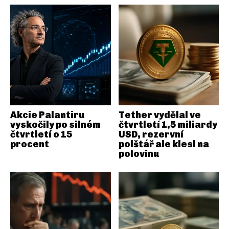
Akcie Palantiru
Tether vydělal ve
vyskočily po silném
čtvrtletí 1,5 miliardy
čtvrtletí o 15
USD, rezervní
procent
polštář ale klesl na
polovinu