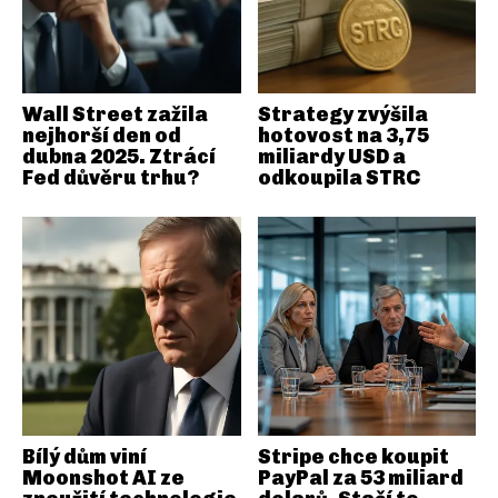
Wall Street zažila
Strategy zvýšila
nejhorší den od
hotovost na 3,75
dubna 2025. Ztrácí
miliardy USD a
Fed důvěru trhu?
odkoupila STRC
Bílý dům viní
Stripe chce koupit
Moonshot AI ze
PayPal za 53 miliard