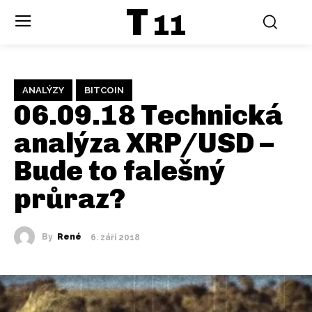
T
11
ANALÝZY
BITCOIN
06.09.18 Technická
analýza XRP/USD –
Bude to falešný
průraz?
By
René
6. září 2018