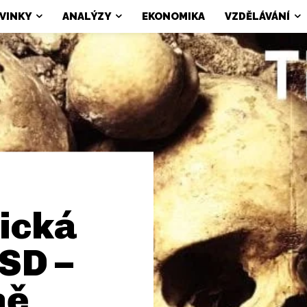
VINKY
ANALÝZY
EKONOMIKA
VZDĚLÁVÁNÍ
ická
SD –
ně