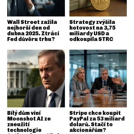
Wall Street zažila
Strategy zvýšila
nejhorší den od
hotovost na 3,75
dubna 2025. Ztrácí
miliardy USD a
Fed důvěru trhu?
odkoupila STRC
Bílý dům viní
Stripe chce koupit
Moonshot AI ze
PayPal za 53 miliard
zneužití
dolarů. Stačí to
technologie
akcionářům?