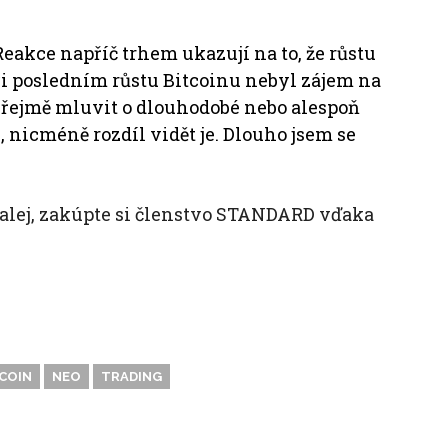
Reakce napříč trhem ukazují na to, že růstu
ři posledním růstu Bitcoinu nebyl zájem na
ozřejmě mluvit o dlouhodobé nebo alespoň
 nicméně rozdíl vidět je. Dlouho jsem se
 ďalej, zakúpte si členstvo STANDARD vďaka
COIN
NEO
TRADING