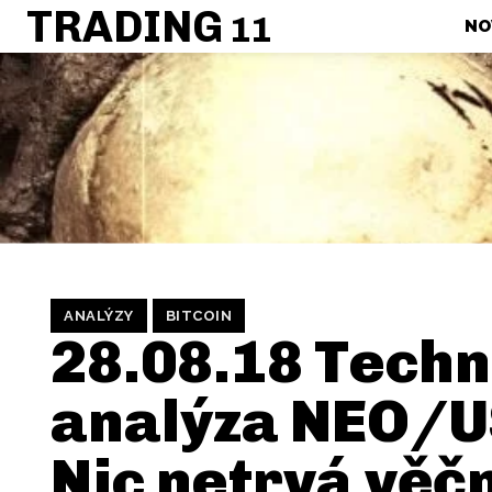
TRADING
11
NO
ANALÝZY
BITCOIN
28.08.18 Techn
analýza NEO/U
Nic netrvá věč