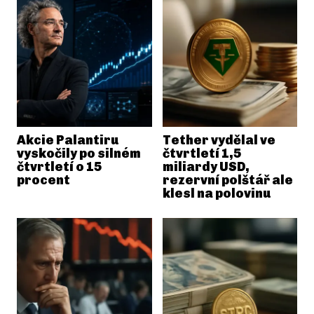
Akcie Palantiru
Tether vydělal ve
vyskočily po silném
čtvrtletí 1,5
čtvrtletí o 15
miliardy USD,
procent
rezervní polštář ale
klesl na polovinu