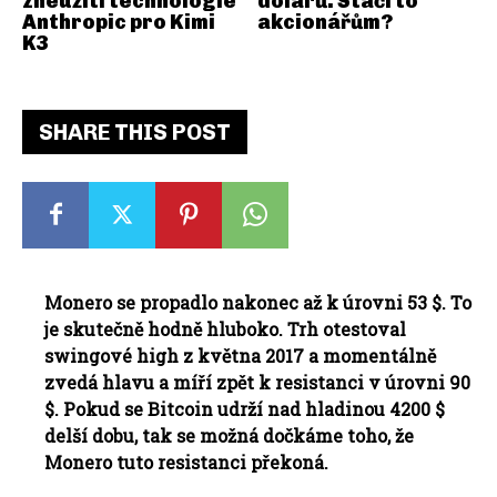
zneužití technologie
dolarů. Stačí to
Anthropic pro Kimi
akcionářům?
K3
SHARE THIS POST
Monero se propadlo nakonec až k úrovni 53 $. To
je skutečně hodně hluboko. Trh otestoval
swingové high z května 2017 a momentálně
zvedá hlavu a míří zpět k resistanci v úrovni 90
$. Pokud se Bitcoin udrží nad hladinou 4200 $
delší dobu, tak se možná dočkáme toho, že
Monero tuto resistanci překoná.