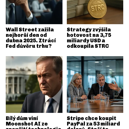
Wall Street zažila
Strategy zvýšila
nejhorší den od
hotovost na 3,75
dubna 2025. Ztrácí
miliardy USD a
Fed důvěru trhu?
odkoupila STRC
Bílý dům viní
Stripe chce koupit
Moonshot AI ze
PayPal za 53 miliard