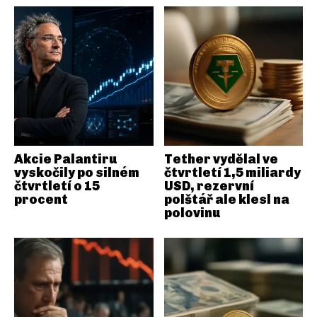
Akcie Palantiru
Tether vydělal ve
vyskočily po silném
čtvrtletí 1,5 miliardy
čtvrtletí o 15
USD, rezervní
procent
polštář ale klesl na
polovinu