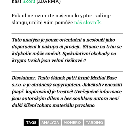
naší
Školu
(ZDARMA).
Pokud nerozumíte našemu krypto-trading-
slangu, určitě vám pomůže
náš slovník.
Tato analýza je pouze orientační a neslouží jako
doporučení k nákupu či prodeji.. Situace na trhu se
kdykoliv může změnit. Spekulativní obchody na
krypto trzích jsou velmi rizikové !!
Disclaimer: Tento článek patří firmě Medial Base
s.r.o. a je chráněný copyrightem. Jakékoliv zneužití
(např. kopírování) je trestné! Uveřejněné informace
jsou autorským dílem a bez souhlasu autora není
další šíření tohoto materiálu povoleno.
TAGS
ANALYZA
MONERO
TARDING