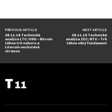
PREVIOUS ARTICLE
NEXT ARTICLE
28.11.18 Technická
29.11.18 Technická
analýza LTC/USD – Bitcoin
analýza ZEC/BTC – Trh
táhne trh nahoru a
táhne silný fundament
Litecoin nezůstává
stranou
T
11