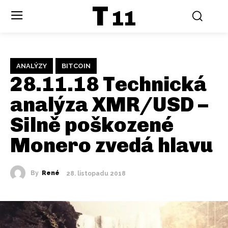
T
11
ANALÝZY
BITCOIN
28.11.18 Technická
analýza XMR/USD –
Silně poškozené
Monero zvedá hlavu
By
René
28. listopadu 2018