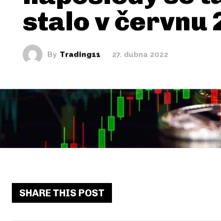
stalo v červnu
By
Trading11
27. dubna 2022
SHARE THIS POST