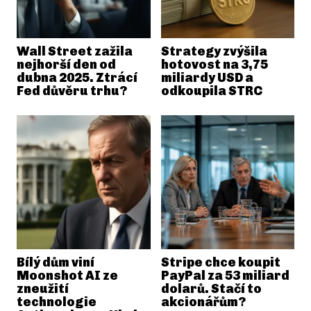
Wall Street zažila
Strategy zvýšila
nejhorší den od
hotovost na 3,75
dubna 2025. Ztrácí
miliardy USD a
Fed důvěru trhu?
odkoupila STRC
Bílý dům viní
Stripe chce koupit
Moonshot AI ze
PayPal za 53 miliard
zneužití
dolarů. Stačí to
technologie
akcionářům?