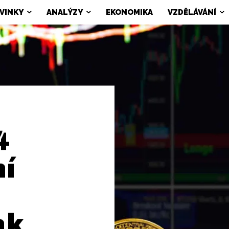
VINKY
ANALÝZY
EKONOMIKA
VZDĚLÁVÁNÍ
4
ní
ak