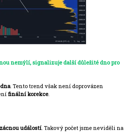
inou nemýlí, signalizuje další důležité dno pro
edna
.
Tento trend však není doprovázen
ení
finální korekce
.
vzácnou událostí
.
Takový počet jsme neviděli na