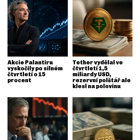
Akcie Palantiru
Tether vydělal ve
vyskočily po silném
čtvrtletí 1,5
čtvrtletí o 15
miliardy USD,
procent
rezervní polštář ale
klesl na polovinu