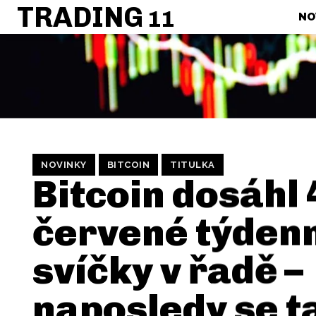
TRADING
11
NO
NOVINKY
BITCOIN
TITULKA
Bitcoin dosáhl 
červené týden
svíčky v řadě –
naposledy se t