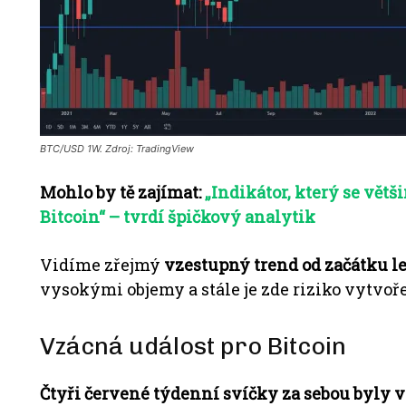
BTC/USD 1W. Zdroj: TradingView
Mohlo by tě zajímat:
„Indikátor, který se větš
Bitcoin“ – tvrdí špičkový analytik
Vidíme zřejmý
vzestupný trend od začátku l
vysokými objemy a stále je zde riziko vytvoř
Vzácná událost pro Bitcoin
Čtyři červené týdenní svíčky za sebou byly 