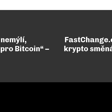
 nemýlí,
FastChange.c
 pro Bitcoin“ –
krypto směnár