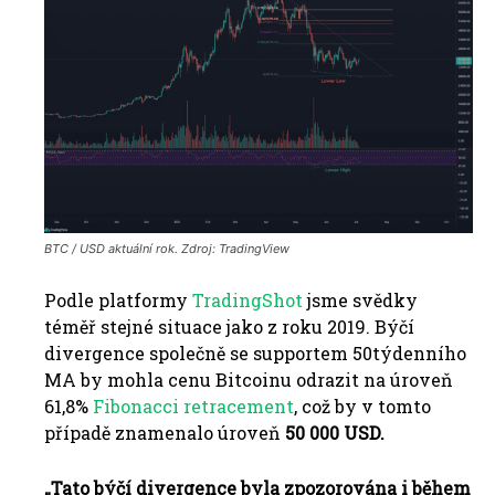
BTC / USD aktuální rok.
Zdroj: TradingView
Podle platformy
TradingShot
jsme svědky
téměř stejné situace jako z roku 2019. Býčí
divergence společně se supportem 50týdenního
MA by mohla cenu Bitcoinu odrazit na úroveň
61,8%
Fibonacci retracement
, což by v tomto
případě znamenalo úroveň
50 000 USD.
„Tato býčí divergence byla zpozorována i během