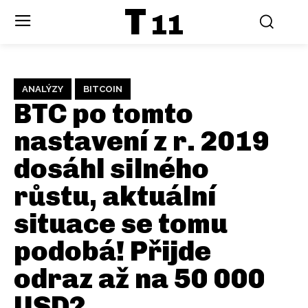
T
11
ANALÝZY
BITCOIN
BTC po tomto
nastavení z r. 2019
dosáhl silného
růstu, aktuální
situace se tomu
podobá! Přijde
odraz až na 50 000
USD?