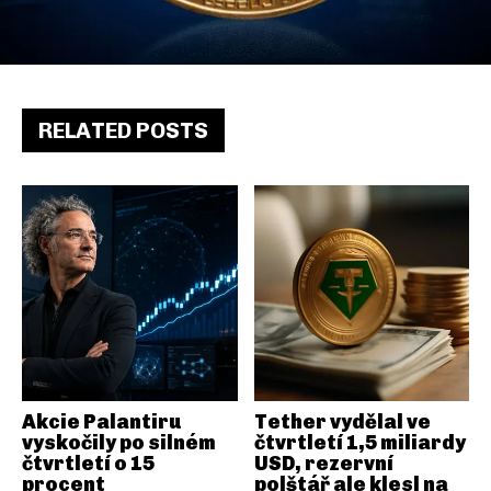
RELATED POSTS
Akcie Palantiru
Tether vydělal ve
vyskočily po silném
čtvrtletí 1,5 miliardy
čtvrtletí o 15
USD, rezervní
procent
polštář ale klesl na