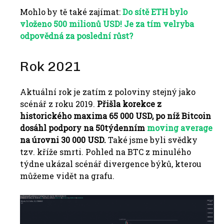
Mohlo by tě také zajímat:
Do sítě ETH bylo
vloženo 500 milionů USD! Je za tím velryba
odpovědná za poslední růst?
Rok 2021
Aktuální rok je zatím z poloviny stejný jako
scénář z roku 2019.
Přišla korekce z
historického maxima 65 000 USD, po níž Bitcoin
dosáhl podpory na 50týdenním
moving average
na úrovni 30 000 USD.
Také jsme byli svědky
tzv.
kříže smrti.
Pohled na BTC z minulého
týdne ukázal scénář divergence býků, kterou
můžeme vidět na grafu.