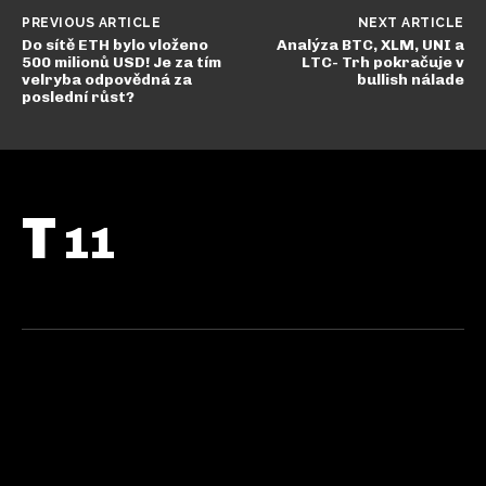
PREVIOUS ARTICLE
NEXT ARTICLE
Do sítě ETH bylo vloženo
Analýza BTC, XLM, UNI a
500 milionů USD! Je za tím
LTC- Trh pokračuje v
velryba odpovědná za
bullish nálade
poslední růst?
T
11