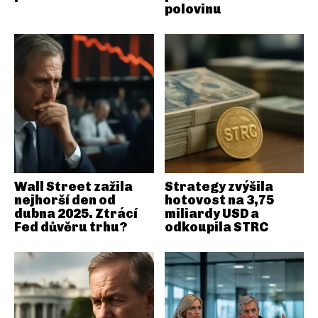
polovinu
Wall Street zažila
Strategy zvýšila
nejhorší den od
hotovost na 3,75
dubna 2025. Ztrácí
miliardy USD a
Fed důvěru trhu?
odkoupila STRC