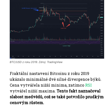
BTC/USD z roku 2019. Zdroj: TradingView
Fraktální nastavení Bitcoinu z roku 2019
ukázalo minimálně dvě silné divergence býků.
Cena vytvářela nižší minima, zatímco
RSI
vytvářel nižší maxima.
T
ento
fakt naznačoval
slabost medvědů, což se také potvrdilo prudkým
cenovým růstem.