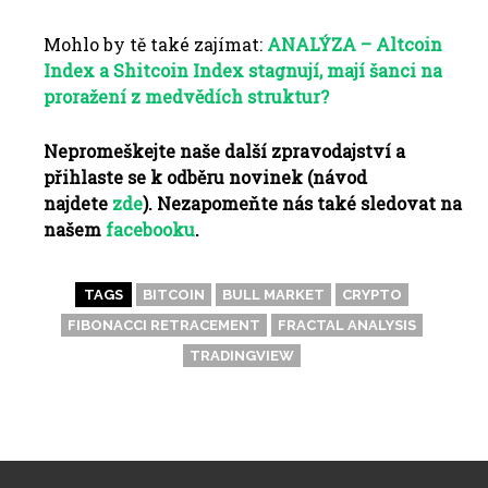
Mohlo by tě také zajímat:
ANALÝZA – Altcoin
Index a Shitcoin Index stagnují, mají šanci na
proražení z medvědích struktur?
Nepromeškejte naše další zpravodajství a
přihlaste se k odběru novinek (návod
najdete
zde
). Nezapomeňte nás také sledovat na
našem
facebooku
.
TAGS
BITCOIN
BULL MARKET
CRYPTO
FIBONACCI RETRACEMENT
FRACTAL ANALYSIS
TRADINGVIEW