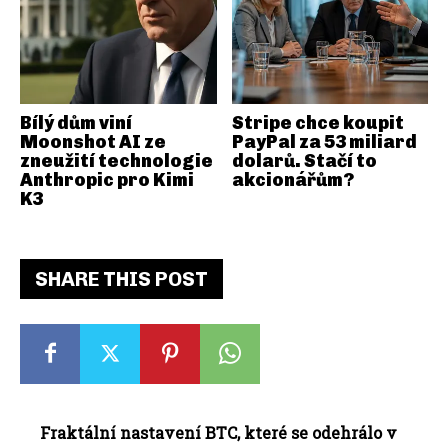
Bílý dům viní
Stripe chce koupit
Moonshot AI ze
PayPal za 53 miliard
zneužití technologie
dolarů. Stačí to
Anthropic pro Kimi
akcionářům?
K3
SHARE THIS POST
Fraktální nastavení
BTC
, které se odehrálo v