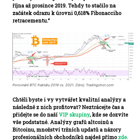
října až prosince 2019. Tehdy to stačilo na
začátek odrazu k úrovni 0,618% Fibonacciho
retracementu.“
Porovnání BTC fraktálu 2019 vs.
2021. Zdroj: Tradingshot.com
Chtěli byste i vy vytvářet kvalitní analýzy a
následně z nich profitovat?
Neztrácejte čas a
přidejte se do naší
VIP skupiny
, kde se dozvíte
vše podstatné.
Analýzy grafů altcoinů a
Bitcoinu, množství tržních updatů a názory
profesionálních obchodníků najdeš přímo
zde.