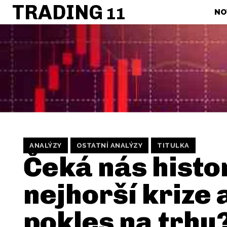
TRADING
11
NO
ANALÝZY
OSTATNÍ ANALÝZY
TITULKA
Čeká nás histo
nejhorší krize 
pokles na trhu