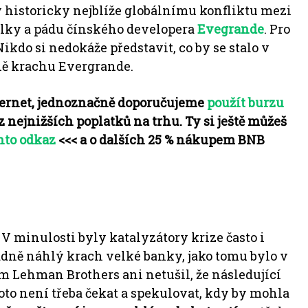
y historicky nejblíže globálnímu konfliktu mezi
álky a pádu čínského developera
Evegrande
.
Pro
Nikdo si nedokáže představit, co by se stalo v
ně krachu Evergrande.
ernet, jednoznačně doporučujeme
použít burzu
z nejnižších poplatků na trhu. Ty si ještě můžeš
nto odkaz
<<< a o dalších 25 % nákupem BNB
.
V minulosti byly katalyzátory krize často i
dně náhlý krach velké banky, jako tomu bylo v
em Lehman Brothers ani netušil, že následující
oto není třeba čekat a spekulovat, kdy by mohla