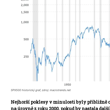
SPX500 historický graf, zdroj: macrotrends.net
Nejhorší poklesy v minulosti byly přibližně o
na úrovně z roku 2000, pokud by nastala další