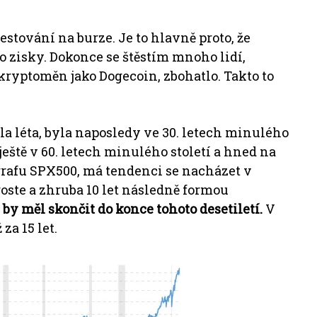
vestování na burze.
Je to hlavně proto, že
o zisky.
Dokonce se štěstím mnoho lidí,
 kryptoměn jako Dogecoin, zbohatlo. Takto
to
ala léta, byla naposledy ve 30. letech minulého
ještě v 60. letech minulého století a hned na
rafu SPX500, má tendenci se nacházet v
oste a zhruba 10 let následně formou
by měl skončit do konce tohoto desetiletí.
V
za 15 let.