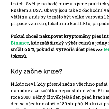
trzích.
Svět je na bodě mrazu a jsme praktick
Ruskem a USA.
Obavy jsou také z obchodní v
většinu z nás by to mělo být velké varování.
případě vzniku globálního konfliktu, případ
Pokud chceš nakupovat kryptoměny přes int
Binance
, kde máš široký výběr coinů a jedny 
snížit o 5 %, pokud si vytvoříš účet přes >>>
te
tokenů.
Kdy začne krize?
Nikdo neví, kdy přesně začne všechno padat
náhodné a ze začátku nepodstatné věci.
Přípa
roce 2008. Běžný člověk ještě den před krach
den se všechno otočí o 180 stupňů.
Na krizi pr