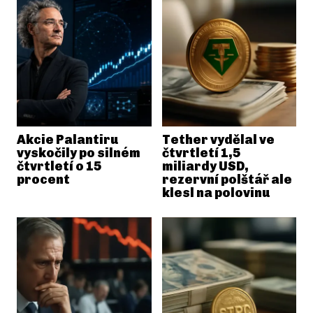
Akcie Palantiru
Tether vydělal ve
vyskočily po silném
čtvrtletí 1,5
čtvrtletí o 15
miliardy USD,
procent
rezervní polštář ale
klesl na polovinu