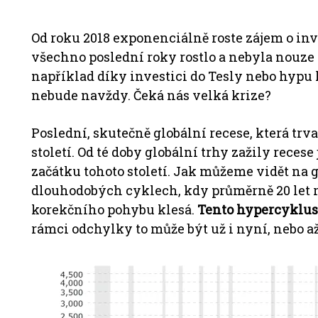
Od roku 2018 exponenciálně roste zájem o in
všechno poslední roky rostlo a nebyla nouze 
například díky investici do Tesly nebo hypu
nebude navždy.
Čeká nás velká krize?
Poslední, skutečně globální recese, která trv
století.
Od té doby globální trhy zažily recese 
začátku tohoto století.
Jak můžeme vidět na g
dlouhodobých cyklech, kdy průměrně 20 let r
korekčního pohybu klesá.
Tento hypercyklus 
rámci odchylky to může být už i nyní, nebo až 