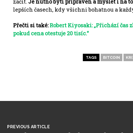
začít.
Je nutno býti připraven a myslet i na t
lepších časech, kdy všichni bohatnou a každý,
Přečti si také:
Robert Kiyosaki: „Přichází čas 
pokud cena otestuje 20 tisíc.“
TAGS
BITCOIN
KRI
PREVIOUS ARTICLE