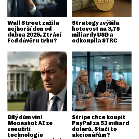
Wall Street zažila
Strategy zvýšila
nejhorší den od
hotovost na 3,75
dubna 2025. Ztrácí
miliardy USD a
Fed důvěru trhu?
odkoupila STRC
Bílý dům viní
Stripe chce koupit
Moonshot AI ze
PayPal za 53 miliard
zneužití
dolarů. Stačí to
technologie
akcionářům?