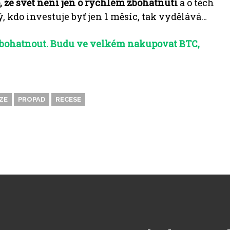
o, že svět není jen o rychlém zbohatnutí
a o těch
 kdo investuje byť jen 1 měsíc, tak vydělává…
zbohatnout.
Budu ve velkém nakupovat BTC,
ZE
PROPAD
RECESE